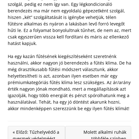
szolgál, pedig ez nem így van. Egy légkondicionáló
berendezés ma már nem egyoldalú gépezetként szolgál,
hiszen „két” szolgáltatását is igénybe vehetjük, télen
fűtésre alkalmas és nyáron a lakásban levő forró levegőt
hűti le. Ez a folyamat bonyolultnak tűnhet, de nem az, mert
csak egyszerűen vissza kell fordítani és máris az ellenkező
hatást kapjuk.
Ha egy kazán fűtésének kiegészítéseként szeretnénk
használni, akkor nagyon jó berendezés a fűtés klíma. De ha
még drasztikusabb fűtési módszert választunk, akkor
helyettesítheti is azt, azonban ilyen esetben már egy
prémiumkategóriás fűtés klíma lesz szükséges. Az ár/arány
érték nagyon jónak mondható, mert a megállapítások azt
igazolják, hogy több energiát és pénzt spórolhatunk meg a
használatával. Tehát, ha egy jó döntést akarunk hozni,
akkor mindenképpen szerezzünk be egy ilyen fűtés klímát!
« Előző: Tűzhelyvédő a
Molett alkalmi ruhák
gyermek védelméért
többféle színben