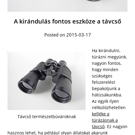
A kirándulás fontos eszköze a távcső
Posted on 2015-03-17
Ha kirándulni,
túrázni megyünk,
nagyon fontos,
hogy minden
szükséges
felszerelést
bepakoljunk a
hátizsákunkba.
Az egyik ilyen
nélkülözhetetlen
kelléke a
Távcső természetbúvároknak
túrázásnak a
távcső
. Ez nagyon
hasznos lehet, ha például olyan állatokat akarunk