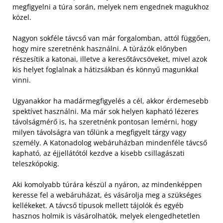
megfigyelni a túra során, melyek nem engednek magukhoz
közel.
Nagyon sokféle távcső van már forgalomban, attól függően,
hogy mire szeretnénk használni. A túrázók előnyben
részesítik a katonai, illetve a keresőtávcsöveket, mivel azok
kis helyet foglalnak a hátizsákban és könnyű magunkkal
vinni.
Ugyanakkor ha madármegfigyelés a cél, akkor érdemesebb
spektívet használni. Ma már sok helyen kapható lézeres
távolságmérő is, ha szeretnénk pontosan lemérni, hogy
milyen távolságra van tőlünk a megfigyelt tárgy vagy
személy. A Katonadolog webáruházban mindenféle távcső
kapható, az éjjellátótól kezdve a kisebb csillagászati
teleszkópokig.
Aki komolyabb túrára készül a nyáron, az mindenképpen
keresse fel a webáruházat, és vásárolja meg a szükséges
kellékeket. A távcső típusok mellett tájolók és egyéb
hasznos holmik is vásárolhatók, melyek elengedhetetlen