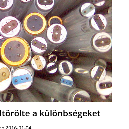
ltörölte a különbségeket
on 2016-01-04