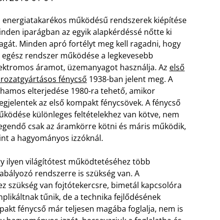
 energiatakarékos működésű rendszerek kiépítése
nden iparágban az egyik alapkérdéssé nőtte ki
gát. Minden apró fortélyt meg kell ragadni, hogy
 egész rendszer működése a legkevesebb
ektromos áramot, üzemanyagot használja. Az
első
rozatgyártásos fénycső
1938-ban jelent meg. A
hamos elterjedése 1980-ra tehető, amikor
gjelentek az első kompakt fénycsövek. A fénycső
ködése különleges feltételekhez van kötve, nem
egendő csak az áramkörre kötni és máris működik,
nt a hagyományos izzóknál.
y ilyen világítótest működtetéséhez több
abályozó rendszerre is szükség van. A
 szükség van fojtótekercsre, bimetál kapcsolóra
likáltnak tűnik, de a technika fejlődésének
pakt fénycső már teljesen magába foglalja, nem is