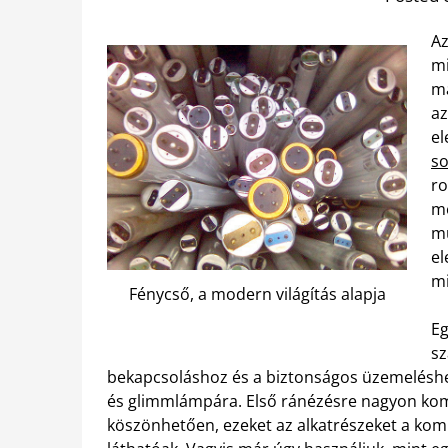
Az
mi
ma
az
el
so
ro
me
mű
el
mi
Fénycső, a modern világítás alapja
Eg
sz
bekapcsoláshoz és a biztonságos üzemeléshez
és glimmlámpára. Első ránézésre nagyon komp
köszönhetően, ezeket az alkatrészeket a kom