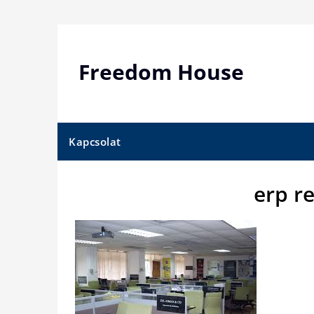
Skip
to
content
Freedom House
Kapcsolat
erp r