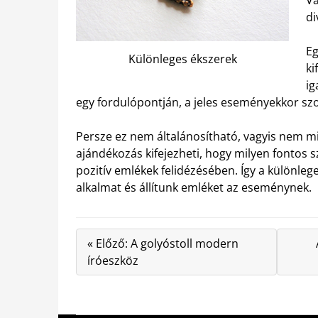
di
Eg
Különleges ékszerek
ki
ig
egy fordulópontján, a jeles eseményekkor szo
Persze ez nem általánosítható, vagyis nem m
ajándékozás kifejezheti, hogy milyen fontos 
pozitív emlékek felidézésében. Így a különle
alkalmat és állítunk emléket az eseménynek.
« Előző: A golyóstoll modern
íróeszköz