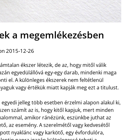
rek a megemlékezésben
on 2015-12-26
ámtalan ékszer létezik, de az, hogy mitől válik
azán egyedülállóvá egy-egy darab, mindenki maga
nti el. A különleges ékszerek nem feltétlenül
yaguk vagy értékük miatt kapják meg ezt a titulust.
 egyedi jelleg több esetben érzelmi alapon alakul ki,
szen számít az is, hogy kitől kapjuk, mert minden
kalommal, amikor ránézünk, eszünkbe juthat az
lető, az esemény. A szerelmétől vagy kedvesétől
pott nyaklánc vagy karkötő, egy évfordulóra,
lentin napra igazán különlegessé teheti a