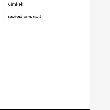
Címkék
kenyérsütő
szendvicssütő