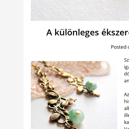
A különleges éksze
Posted 
Sz
ig
dö
an
Az
hi
al
il
ka
Va