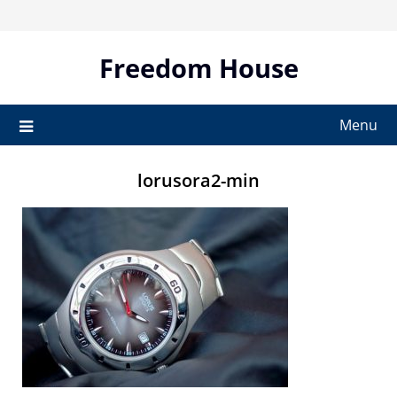
Skip
to
content
Freedom House
Menu
lorusora2-min