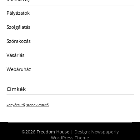
Pályázatok
Szolgálatás
Szórakozás
Vásárlás
Webáruház
Címkék
kenyérsütő
szendvicssütő
©2026 Freedom House
| Design:
Newspaperly
WordPress Theme