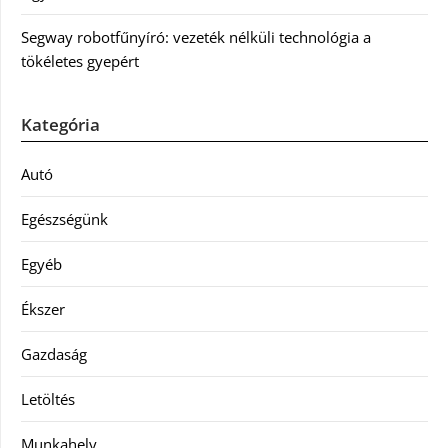
Segway robotfűnyíró: vezeték nélküli technológia a
tökéletes gyepért
Kategória
Autó
Egészségünk
Egyéb
Ékszer
Gazdaság
Letöltés
Munkahely