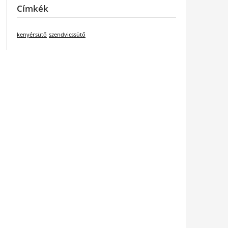
Címkék
kenyérsütő
szendvicssütő