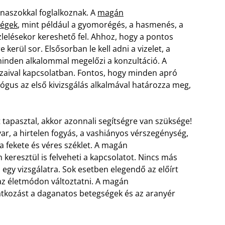
naszokkal foglalkoznak. A
magán
ségek
, mint például a gyomorégés, a hasmenés, a
zlelésekor kereshető fel. Ahhoz, hogy a pontos
 kerül sor. Elsősorban le kell adni a vizelet, a
t minden alkalommal megelőzi a konzultáció. A
zaival kapcsolatban. Fontos, hogy minden apró
ógus az első kivizsgálás alkalmával határozza meg,
tapasztal, akkor azonnali segítségre van szüksége!
avar, a hirtelen fogyás, a vashiányos vérszegénység,
 fekete és véres széklet. A magán
keresztül is felveheti a kapcsolatot. Nincs más
 egy vizsgálatra. Sok esetben elegendő az előírt
 az életmódon változtatni. A magán
atkozást a daganatos betegségek és az aranyér