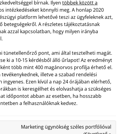
zkedveltséggel bírnak. Ilyen
többek között a
os intézkedéseket könnyíti meg. A honlap 2020
szügyi platform lehetővé teszi az ügyfeleknek azt,
 betegségekről. A részletes tájékoztatásnak
nak azzal kapcsolatban, hogy milyen irányba
l.
i tünetellenőrző pont, ami által tesztelheti magát.
se ki a 10-15 kérdésből álló űrlapot! Az eredményt
ként több mint 400 magánorvos profilja érhető el.
n tevékenykednek, illetve a szabad rendelési
n ingyenes. Ezen kívül a nap 24 órájában elérhető,
órákban is keresgélhet és elolvashatja a szükséges
lhat időpontot abban az esetben, ha hosszabb
intetben a felhasználóknak kedvez.
Marketing ügynökség széles portfólióval