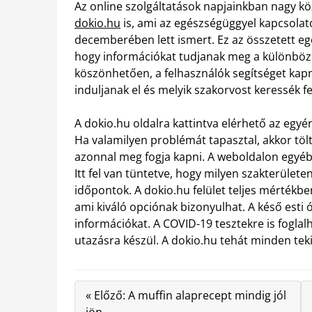
Az online szolgáltatások napjainkban nagy kö
dokio.hu
is, ami az egészségüggyel kapcsolat
decemberében lett ismert. Ez az összetett egé
hogy információkat tudjanak meg a különböző
köszönhetően, a felhasználók segítséget kap
induljanak el és melyik szakorvost keressék fe
A dokio.hu oldalra kattintva elérhető az egyén
Ha valamilyen problémát tapasztal, akkor tölt
azonnal meg fogja kapni. A weboldalon egyéb
Itt fel van tüntetve, hogy milyen szakterülete
időpontok. A dokio.hu felület teljes mértékbe
ami kiváló opciónak bizonyulhat. A késő esti 
információkat. A COVID-19 tesztekre is fogla
utazásra készül. A dokio.hu tehát minden tek
« Előző: A muffin alaprecept mindig jól