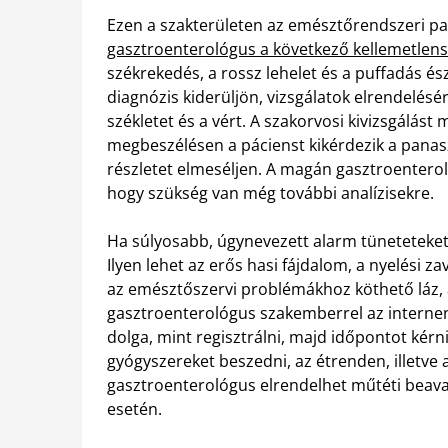
Ezen a szakterületen az emésztőrendszeri pa
gasztroenterológus a következő kellemetlen
székrekedés, a rossz lehelet és a puffadás és
diagnózis kiderüljön, vizsgálatok elrendelésére
székletet és a vért. A szakorvosi kivizsgálás
megbeszélésen a pácienst kikérdezik a panas
részletet elmeséljen. A magán gasztroenterol
hogy szükség van még további analízisekre.
Ha súlyosabb, úgynevezett alarm tüneteteket 
Ilyen lehet az erős hasi fájdalom, a nyelési z
az emésztőszervi problémákhoz köthető láz, a
gasztroenterológus szakemberrel az internen 
dolga, mint regisztrálni, majd időpontot kérni
gyógyszereket beszedni, az étrenden, illetve
gasztroenterológus elrendelhet műtéti beav
esetén.