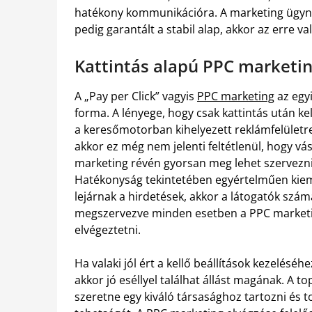
hatékony kommunikációra. A marketing ügynö
pedig garantált a stabil alap, akkor az erre va
Kattintás alapú PPC marketi
A „Pay per Click” vagyis
PPC marketing
az egyi
forma. A lényege, hogy csak kattintás után ke
a keresőmotorban kihelyezett reklámfelületre
akkor ez még nem jelenti feltétlenül, hogy v
marketing révén gyorsan meg lehet szervezni 
Hatékonyság tekintetében egyértelműen kiem
lejárnak a hirdetések, akkor a látogatók szám
megszervezve minden esetben a PPC marketin
elvégeztetni.
Ha valaki jól ért a kellő beállítások kezelésé
akkor jó eséllyel találhat állást magának. A 
szeretne egy kiváló társasághoz tartozni és t