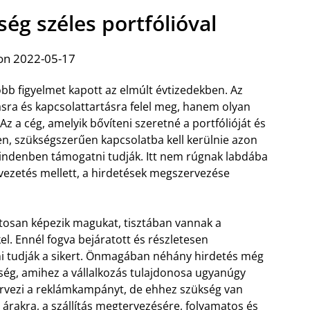
ég széles portfólióval
on 2022-05-17
bb figyelmet kapott az elmúlt évtizedekben. Az
ra és kapcsolattartásra felel meg, hanem olyan
z a cég, amelyik bővíteni szeretné a portfólióját és
, szükségszerűen kapcsolatba kell kerülnie azon
indenben támogatni tudják. Itt nem rúgnak labdába
vezetés mellett, a hirdetések megszervezése
osan képezik magukat, tisztában vannak a
l. Ennél fogva bejáratott és részletesen
lni tudják a sikert. Önmagában néhány hirdetés még
kség, amihez a vállalkozás tulajdonosa ugyanúgy
rvezi a reklámkampányt, de ehhez szükség van
 árakra, a szállítás megtervezésére, folyamatos és