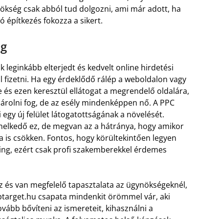
kség csak abból tud dolgozni, ami már adott, ha
ló építkezés fokozza a sikert.
ng
k leginkább elterjedt és kedvelt online hirdetési
ll fizetni. Ha egy érdeklődő rálép a weboldalon vagy
 és ezen keresztül ellátogat a megrendelő oldalára,
ásárolni fog, de az esély mindenképpen nő. A PPC
egy új felület látogatottságának a növelését.
elkedő ez, de megvan az a hátránya, hogy amikor
a is csökken. Fontos, hogy körültekintően legyen
g, ezért csak profi szakemberekkel érdemes
hez és van megfelelő tapasztalata az ügynökségeknél,
toptarget.hu csapata mindenkit örömmel vár, aki
ovább bővíteni az ismereteit, kihasználni a