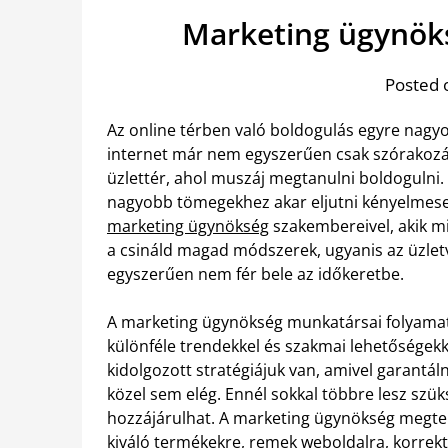
Marketing ügynöks
Posted 
Az online térben való boldogulás egyre nagyo
internet már nem egyszerűen csak szórakozás
üzlettér, ahol muszáj megtanulni boldogulni. A
nagyobb tömegekhez akar eljutni kényelmesen
marketing ügynökség
szakembereivel, akik m
a csináld magad módszerek, ugyanis az üzlet
egyszerűen nem fér bele az időkeretbe.
A marketing ügynökség munkatársai folyamat
különféle trendekkel és szakmai lehetőségekke
kidolgozott stratégiájuk van, amivel garantá
közel sem elég. Ennél sokkal többre lesz szü
hozzájárulhat. A marketing ügynökség megte
kiváló termékekre, remek weboldalra, korrekt