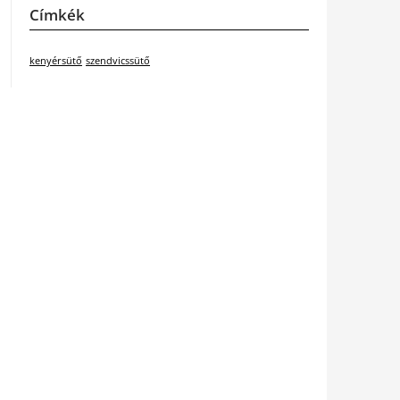
Címkék
kenyérsütő
szendvicssütő