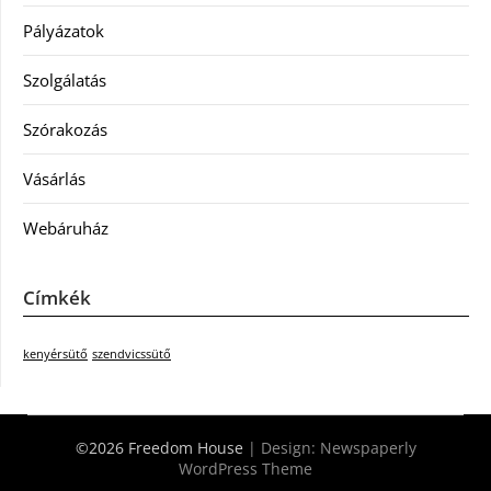
Pályázatok
Szolgálatás
Szórakozás
Vásárlás
Webáruház
Címkék
kenyérsütő
szendvicssütő
©2026 Freedom House
| Design:
Newspaperly
WordPress Theme