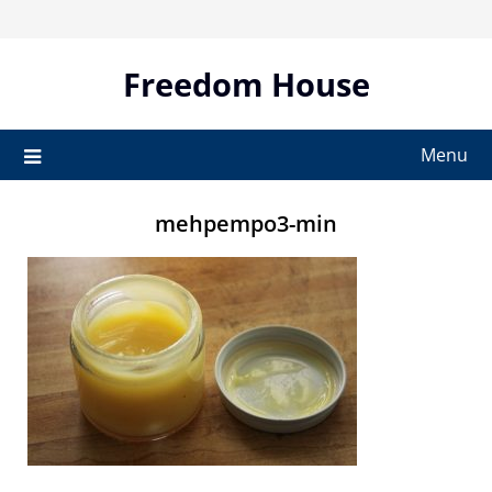
Skip
to
content
Freedom House
Menu
mehpempo3-min