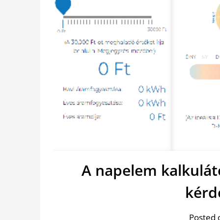
A napelem kalkuláto
kérd
Posted 