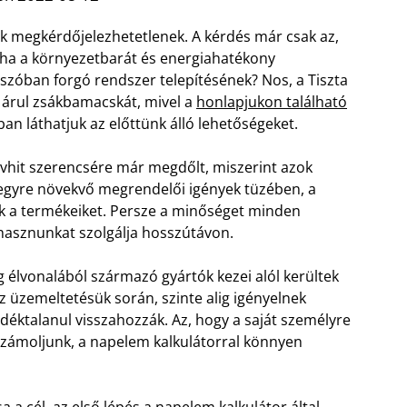
ök megkérdőjelezhetetlenek. A kérdés már csak az,
, ha a környezetbarát és energiahatékony
zóban forgó rendszer telepítésének? Nos, a Tiszta
 árul zsákbamacskát, mivel a
honlapjukon található
ban láthatjuk az előttünk álló lehetőségeket.
vhit szerencsére már megdőlt, miszerint azok
 egyre növekvő megrendelői igények tüzében, a
ák a termékeiket. Persze a minőséget minden
i hasznunkat szolgálja hosszútávon.
 élvonalából származó gyártók kezei alól kerültek
 üzemeltetésük során, szinte alig igényelnek
déktalanul visszahozzák. Az, hogy a saját személyre
számoljunk, a napelem kalkulátorral könnyen
 a cél, az első lépés a napelem kalkulátor által