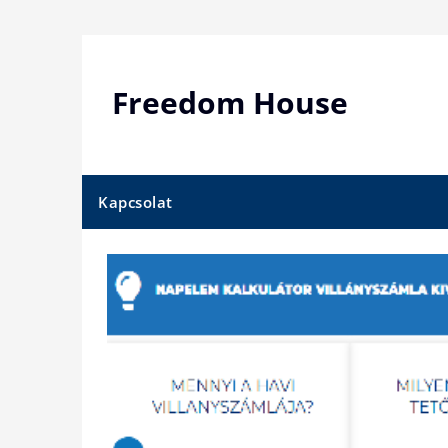
Skip
to
content
Freedom House
Kapcsolat