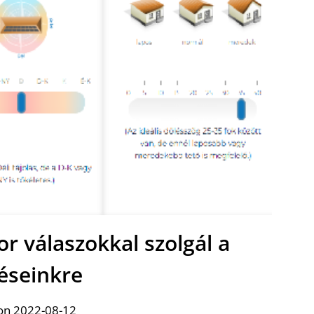
r válaszokkal szolgál a
éseinkre
on 2022-08-12