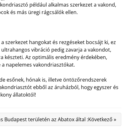
kondriasztó például alkalmas szerkezet a vakond,
cok és más üregi rágcsálók ellen.
 a szerkezet hangokat és rezgéseket bocsájt ki, ez
 ultrahangos vibráció pedig zavarja a vakondot,
ára készteti. Az optimális eredmény érdekében,
e a napelemes vakondriasztókat.
 de esőnek, hónak is, illetve öntözőrendszerek
 vakondriasztót ebből az áruházból, hogy egyszer és
ony állatoktól!
ás Budapest területén az Abatox által :Következő »