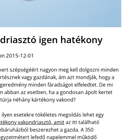
riasztó igen hatékony
on 2015-12-01
kert szépségéért nagyon meg kell dolgozni minden
rtésznek vagy gazdának, ám azt mondják, hogy a
geredmény minden fáradságot elfeledtet. De mi
n abban az esetben, ha a gondosan ápolt kertet
ltúrja néhány kártékony vakond?
 ilyen esetekre tökéletes megoldás lehet egy
tékony vakondriasztó, amit
az itt található
báruházból beszerezhet a gazda. A 350
égyzetmétert lefedő napelemmel működő