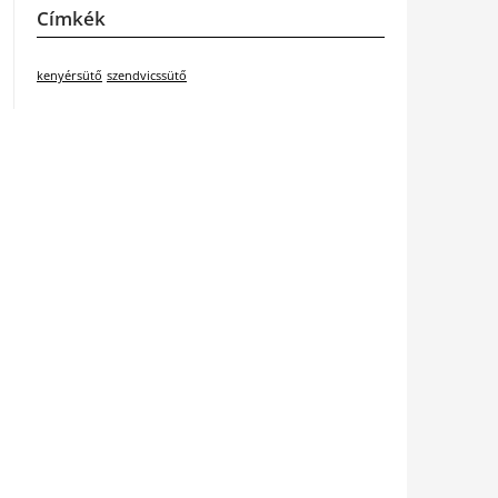
Címkék
kenyérsütő
szendvicssütő