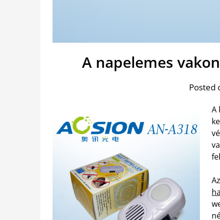
A napelemes vakond
Posted 
A 
ke
vé
va
fe
Az
ha
we
n