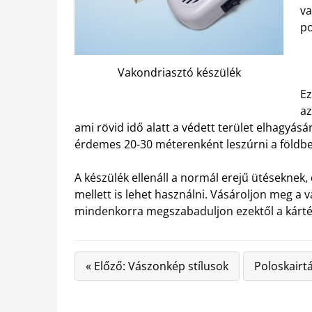
va
po
Vakondriasztó készülék
Ez
az
ami rövid idő alatt a védett terület elhagyás
érdemes 20-30 méterenként leszúrni a földb
A készülék ellenáll a normál erejű ütéseknek,
mellett is lehet használni. Vásároljon meg a
mindenkorra megszabaduljon ezektől a kárték
« Előző: Vászonkép stílusok
Poloskairt