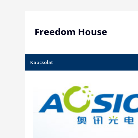
Skip
to
content
Freedom House
Kapcsolat