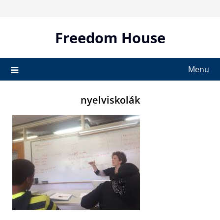
Skip
to
content
Freedom House
Menu
nyelviskolák