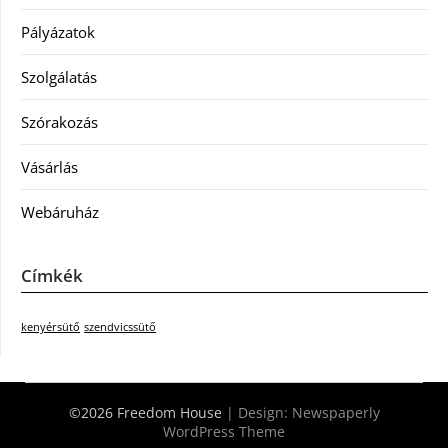
Pályázatok
Szolgálatás
Szórakozás
Vásárlás
Webáruház
Címkék
kenyérsütő
szendvicssütő
©2026 Freedom House
| Design:
Newspaperly
WordPress Theme