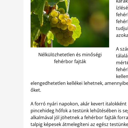
karak
ízlés
fehér
fehér
tudjuk
azoka
A szá
Nélkülözhetetlen és minőségi
tálal
fehérbor fajták
mérté
fehér
kelle
elengedhetetlen kellékei lehetnek, amennyib
őket.
A forró nyári napokon, akár kevert italokként
pincehideg hőfok a testünk lehűtésében is se
alkalmával jól jöhetnek a fehérbor fajták forr
talpig képesek átmelegíteni az egész testünket