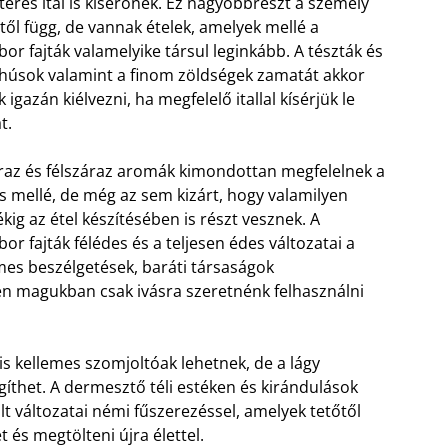
teres ital is kísérőnek. Ez nagyobbrészt a személy
étől függ, de vannak ételek, amelyek mellé a
bor fajták valamelyike társul leginkább. A tészták és
húsok valamint a finom zöldségek zamatát akkor
 igazán kiélvezni, ha megfelelő itallal kísérjük le
t.
raz és félszáraz aromák kimondottan megfelelnek a
ás mellé, de még az sem kizárt, hogy valamilyen
kig az étel készítésében is részt vesznek. A
bor fajták félédes és a teljesen édes változatai a
mes beszélgetések, baráti társaságok
en magukban csak ivásra szeretnénk felhasználni
 is kellemes szomjoltóak lehetnek, de a lágy
gíthet. A dermesztő téli estéken és kirándulások
alt változatai némi fűszerezéssel, amelyek tetőtől
 és megtölteni újra élettel.