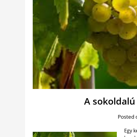
A sokoldalú
Posted 
Egy k