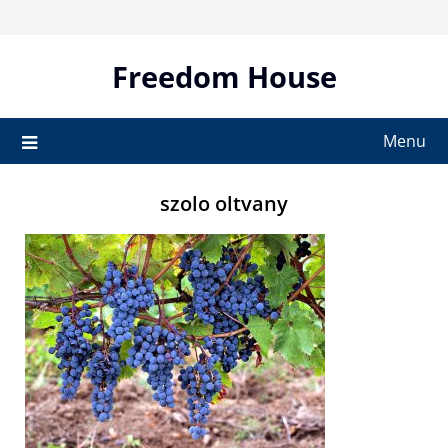
Skip
to
content
Freedom House
Menu
szolo oltvany