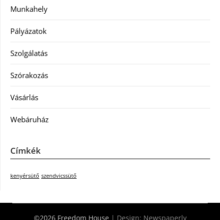
Munkahely
Pályázatok
Szolgálatás
Szórakozás
Vásárlás
Webáruház
Címkék
kenyérsütő
szendvicssütő
©2026 Freedom House
| Design:
Newspaperly