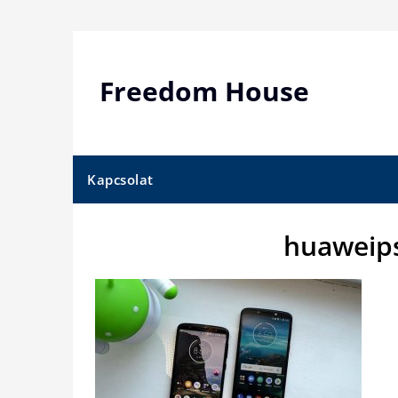
Skip
to
content
Freedom House
Kapcsolat
huaweip