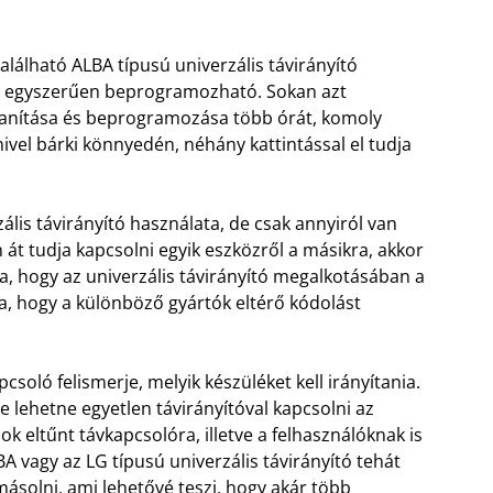
lálható ALBA típusú univerzális távirányító
és egyszerűen beprogramozható. Sokan azt
etanítása és beprogramozása több órát, komoly
ivel bárki könnyedén, néhány kattintással el tudja
ális távirányító használata, de csak annyiról van
át tudja kapcsolni egyik eszközről a másikra, akkor
a, hogy az univerzális távirányító megalkotásában a
oka, hogy a különböző gyártók eltérő kódolást
csoló felismerje, melyik készüléket kell irányítania.
 lehetne egyetlen távirányítóval kapcsolni az
k eltűnt távkapcsolóra, illetve a felhasználóknak is
 vagy az LG típusú univerzális távirányító tehát
másolni, ami lehetővé teszi, hogy akár több