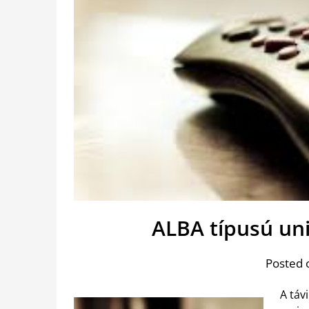
ALBA típusú uni
Posted 
A táv