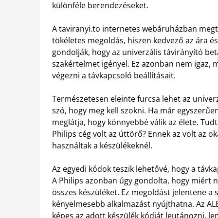
különféle berendezéseket.
A taviranyi.to internetes webáruházban megta
tökéletes megoldás, hiszen kedvező az ára 
gondolják, hogy az univerzális távirányító b
szakértelmet igényel. Ez azonban nem igaz, m
végezni a távkapcsoló beállításait.
Természetesen eleinte furcsa lehet az univerz
szó, hogy meg kell szokni. Ha már egyszerűen 
meglátja, hogy könnyebbé válik az élete. Tudt
Philips cég volt az úttörő? Ennek az volt az 
használtak a készülékeknél.
Az egyedi kódok teszik lehetővé, hogy a távkap
A Philips azonban úgy gondolta, hogy miért ne
összes készüléket. Ez megoldást jelentene a so
kényelmesebb alkalmazást nyújthatna. Az ALBA
képes az adott készülék kódját leutánozni, le