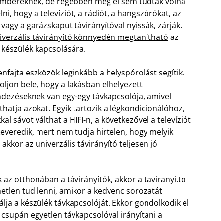
mbereknek, de régebben még el sem tudták volna
lni, hogy a televíziót, a rádiót, a hangszórókat, az
 vagy a garázskaput távirányítóval nyissák, zárják.
iverzális távirányító könnyedén megtanítható
az
 készülék kapcsolására.
yenfajta eszközök leginkább a helyspórolást segítik.
ljon bele, hogy a lakásban elhelyezett
dezéseknek van egy-egy távkapcsolója, amivel
íthatja azokat. Egyik tartozik a légkondicionálóhoz,
kal sávot válthat a HIFI-n, a következővel a televíziót
everedik, mert nem tudja hirtelen, hogy melyik
akkor az univerzális távirányító teljesen jó
az otthonában a távirányítók, akkor a taviranyi.to
emetlen tud lenni, amikor a kedvenc sorozatát
lja a készülék távkapcsolóját. Ekkor gondolkodik el
csupán egyetlen távkapcsolóval irányítani a