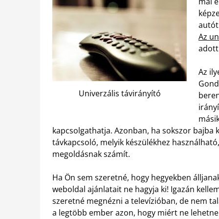
mai e
képze
autót
Az un
adott
Az il
Gondo
Univerzális távirányító
beren
irány
másik
kapcsolgathatja. Azonban, ha sokszor bajba k
távkapcsoló, melyik készülékhez használható, 
megoldásnak számít.
Ha Ön sem szeretné, hogy hegyekben álljanak 
weboldal ajánlatait ne hagyja ki! Igazán kell
szeretné megnézni a televízióban, de nem talá
a legtöbb ember azon, hogy miért ne lehetne 