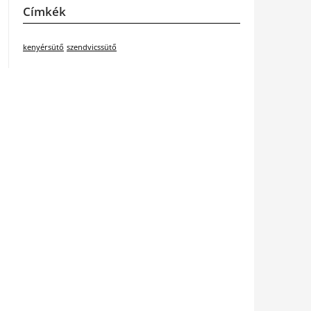
Címkék
kenyérsütő
szendvicssütő