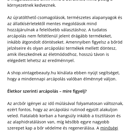
környezetnek kedveznek.
Az újratölthető csomagolások, természetes alapanyagok és
az állatkísérletektől mentes megoldások mind
hozzájárulnak a felelősebb választáshoz. A tudatos
arcápolás nem feltétlenül jelent drágább termékeket,
inkább átgondolt döntéseket. Amennyiben figyelsz a bőröd
jelzéseire és olyan arcápolási termékek mellett döntesz,
amik illeszkednek az életmódodhoz, hosszú távon is
elégedett lehetsz az eredménnyel.
A shop.vintagebeauty.hu kínálata ebben nyújt segítséget,
hogy a mindennapi arcápolás valóban élménnyé váljon.
Életkor szerinti arcápolás – mire figyelj?
Az arcbőr igényei az idő múlásával folyamatosan változnak,
ezért fontos, hogy az arcápolási rutinod együtt alakuljon
veled. Fiatalabb korban a hangsúly inkább a tisztításon és
az alaphidratáláson van, míg később egyre nagyobb
szerepet kap a bőr védelme és regenerálása. A
minőségi