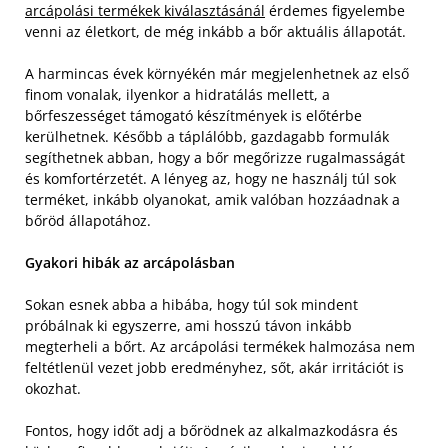
arcápolási termékek kiválasztásánál
érdemes figyelembe
venni az életkort, de még inkább a bőr aktuális állapotát.
A harmincas évek környékén már megjelenhetnek az első
finom vonalak, ilyenkor a hidratálás mellett, a
bőrfeszességet támogató készítmények is előtérbe
kerülhetnek. Később a táplálóbb, gazdagabb formulák
segíthetnek abban, hogy a bőr megőrizze rugalmasságát
és komfortérzetét. A lényeg az, hogy ne használj túl sok
terméket, inkább olyanokat, amik valóban hozzáadnak a
bőröd állapotához.
Gyakori hibák az arcápolásban
Sokan esnek abba a hibába, hogy túl sok mindent
próbálnak ki egyszerre, ami hosszú távon inkább
megterheli a bőrt. Az arcápolási termékek halmozása nem
feltétlenül vezet jobb eredményhez, sőt, akár irritációt is
okozhat.
Fontos, hogy időt adj a bőrödnek az alkalmazkodásra és