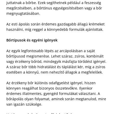
juttatnak a bőrbe. Ezek segíthetnek például a feszesség
megőrzésében, a bőrtónus egységesítésében vagy a bőr
megnyugtatásában.
Az esti ápolás során érdemes gazdagabb állagú krémeket
használni, míg reggel a könnyedebb formulák ajánlottak.
Bőrtípusok és egyéni igények
Az egyik legfontosabb lépés az arcápolásban a saját
bőrtípusod megismerése. Lehet száraz, zsíros, kombinált
vagy érzékeny bőröd, mindegyik másfajta törődést igényel.
A száraz bőr több hidratálást és táplálást kér, míg a zsíros
esetében a könnyű, nem nehezítő állagok a megfelelőek.
Az érzékeny bőr különös odafigyelést igényel, hiszen
könnyen reagálhat bizonyos összetevőkre. Ilyenkor
érdemes illatmentes, gyengéd formulákat választani. A
bőrápolás olyan folyamat, aminek során megtanulod, mire
van igazán szüksége.