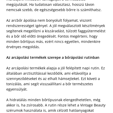
megújulását. Ha tudatosan választasz, hosszú távon
nemcsak szebb, de egészségesebb bőrre is számíthatsz.
Az arcbőr ápolása nem bonyolult folyamat, viszont
rendszerességet igényel. A jól megválasztott készítmények
segítenek megelőzni a kiszáradást, túlzott faggyútermelést
és a bőr idő előtti öregedését. Fontos megérteni, hogy
minden bőrtípus más, ezért nincs egyetlen, mindenkire
érvényes megoldás.
Az arcápolási termékek szerepe a bőrápolási rutinban
Az arcápolási termékek alapja a jól felépített napi rutin. Ez
általában arctisztítással kezdődik, ami eltávolítja a
szennyeződéseket és az elhalt hámsejteket. Ezt követi a
tonizálás, ami segít visszaállítani a bőr természetes
egyensúlyát.
A hidratálás minden bőrtípusnak elengedhetetlen, még
akkor is, ha zsírosabb. A rutin része lehet a Vintage Beauty
szérumok használata is, amik célzott hatóanyagokat