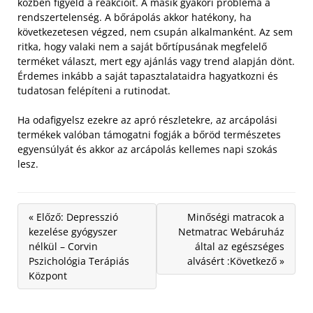
közben figyeld a reakcióit. A másik gyakori probléma a
rendszertelenség. A bőrápolás akkor hatékony, ha
következetesen végzed, nem csupán alkalmanként. Az sem
ritka, hogy valaki nem a saját bőrtípusának megfelelő
terméket választ, mert egy ajánlás vagy trend alapján dönt.
Érdemes inkább a saját tapasztalataidra hagyatkozni és
tudatosan felépíteni a rutinodat.
Ha odafigyelsz ezekre az apró részletekre, az arcápolási
termékek valóban támogatni fogják a bőröd természetes
egyensúlyát és akkor az arcápolás kellemes napi szokás
lesz.
« Előző: Depresszió
Minőségi matracok a
kezelése gyógyszer
Netmatrac Webáruház
nélkül – Corvin
által az egészséges
Pszichológia Terápiás
alvásért :Következő »
Központ