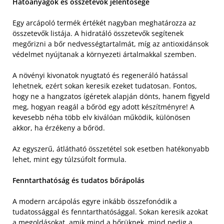
Hatóanyagok és összetevők jelentősége
Egy arcápoló termék értékét nagyban meghatározza az
összetevők listája. A hidratáló összetevők segítenek
megőrizni a bőr nedvességtartalmát, míg az antioxidánsok
védelmet nyújtanak a környezeti ártalmakkal szemben.
A növényi kivonatok nyugtató és regeneráló hatással
lehetnek, ezért sokan keresik ezeket tudatosan. Fontos,
hogy ne a hangzatos ígéretek alapján dönts, hanem figyeld
meg, hogyan reagál a bőröd egy adott készítményre! A
kevesebb néha több elv kiválóan működik, különösen
akkor, ha érzékeny a bőröd.
Az egyszerű, átlátható összetétel sok esetben hatékonyabb
lehet, mint egy túlzsúfolt formula.
Fenntarthatóság és tudatos bőrápolás
A modern arcápolás egyre inkább összefonódik a
tudatossággal és fenntarthatósággal. Sokan keresik azokat
a megoldásokat, amik mind a bőrüknek, mind pedig a