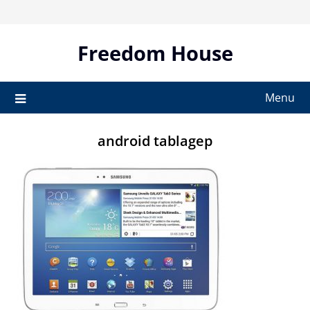
Skip
to
content
Freedom House
Menu
android tablagep