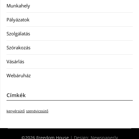
Munkahely
Pályázatok
Szolgálatás
Szórakozás
Vásárlás
Webáruház
Címkék
kenyérsütő
szendvicssütő
©2026 Freedom House
| Design:
Newspaperly