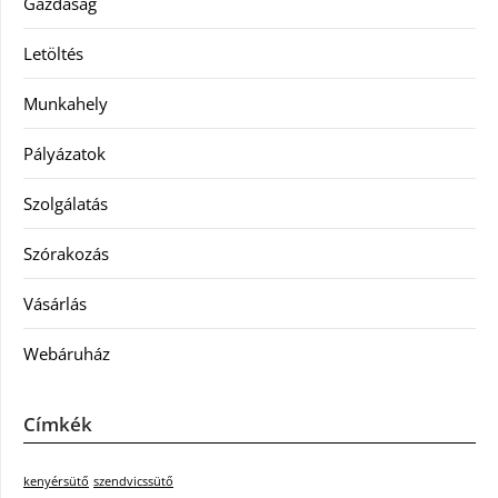
Gazdaság
Letöltés
Munkahely
Pályázatok
Szolgálatás
Szórakozás
Vásárlás
Webáruház
Címkék
kenyérsütő
szendvicssütő