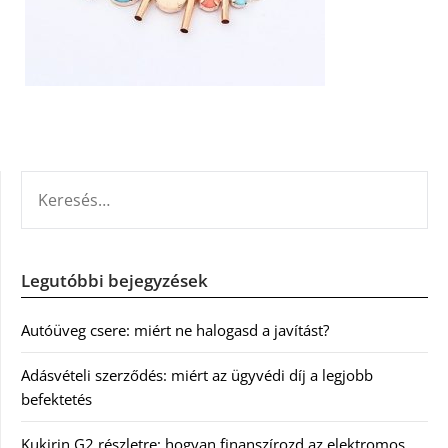
KERESÉS:
Legutóbbi bejegyzések
Autóüveg csere: miért ne halogasd a javítást?
Adásvételi szerződés: miért az ügyvédi díj a legjobb
befektetés
Kukirin G2 részletre: hogyan finanszírozd az elektromos