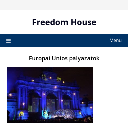
Skip
to
content
Freedom House
Menu
Europai Unios palyazatok