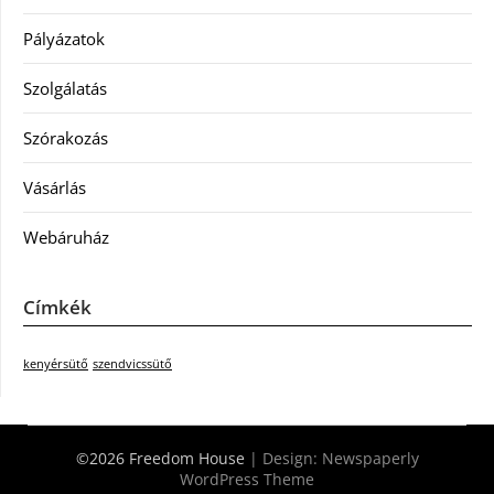
Pályázatok
Szolgálatás
Szórakozás
Vásárlás
Webáruház
Címkék
kenyérsütő
szendvicssütő
©2026 Freedom House
| Design:
Newspaperly
WordPress Theme