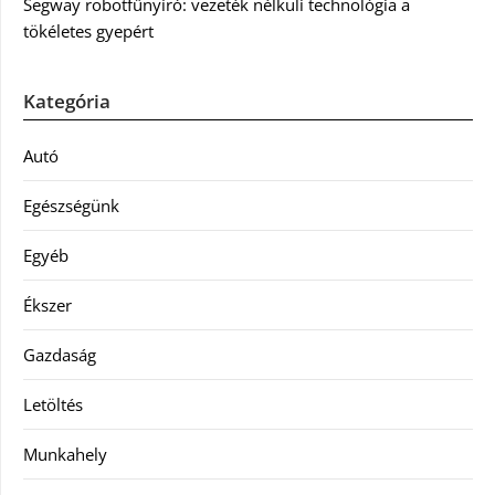
Segway robotfűnyíró: vezeték nélküli technológia a
tökéletes gyepért
Kategória
Autó
Egészségünk
Egyéb
Ékszer
Gazdaság
Letöltés
Munkahely