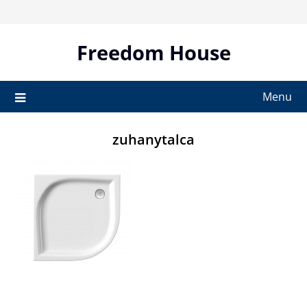
Skip
to
content
Freedom House
Menu
zuhanytalca