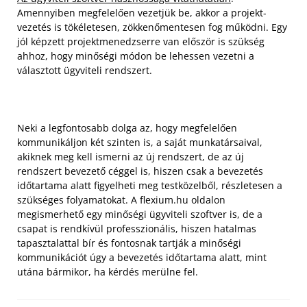
Amennyiben megfelelően vezetjük be, akkor a projekt-
vezetés is tökéletesen, zökkenőmentesen fog működni. Egy
jól képzett projektmenedzserre van először is szükség
ahhoz, hogy minőségi módon be lehessen vezetni a
választott ügyviteli rendszert.
Neki a legfontosabb dolga az, hogy megfelelően
kommunikáljon két szinten is, a saját munkatársaival,
akiknek meg kell ismerni az új rendszert, de az új
rendszert bevezető céggel is, hiszen csak a bevezetés
időtartama alatt figyelheti meg testközelből, részletesen a
szükséges folyamatokat. A flexium.hu oldalon
megismerhető egy minőségi ügyviteli szoftver is, de a
csapat is rendkívül professzionális, hiszen hatalmas
tapasztalattal bír és fontosnak tartják a minőségi
kommunikációt úgy a bevezetés időtartama alatt, mint
utána bármikor, ha kérdés merülne fel.