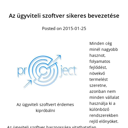
Az ügyviteli szoftver sikeres bevezetése
Posted on 2015-01-25
Minden cég
minél nagyobb
hasznot,
folyamatos
fejlődést,
növekvő
termelést
szeretne,
azonban nem
minden vállalat
használja ki a
Az ügyviteli szoftvert érdemes
különböző
kipróbálni
rendszerekben
rejlő előnyöket.
Az ügyviteli szoftver hasznossága vitathatatlan
.