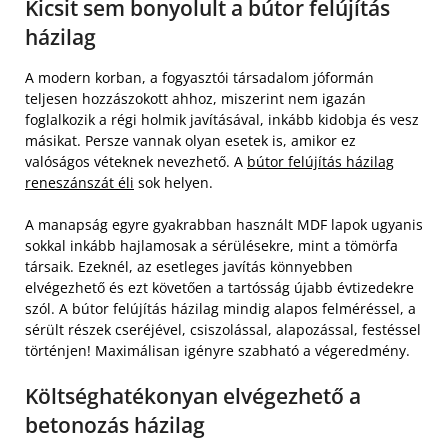
Kicsit sem bonyolult a bútor felújítás
házilag
A modern korban, a fogyasztói társadalom jóformán
teljesen hozzászokott ahhoz, miszerint nem igazán
foglalkozik a régi holmik javításával, inkább kidobja és vesz
másikat. Persze vannak olyan esetek is, amikor ez
valóságos véteknek nevezhető. A
bútor felújítás házilag
reneszánszát éli
sok helyen.
A manapság egyre gyakrabban használt MDF lapok ugyanis
sokkal inkább hajlamosak a sérülésekre, mint a tömörfa
társaik. Ezeknél, az esetleges javítás könnyebben
elvégezhető és ezt követően a tartósság újabb évtizedekre
szól. A bútor felújítás házilag mindig alapos felméréssel, a
sérült részek cseréjével, csiszolással, alapozással, festéssel
történjen! Maximálisan igényre szabható a végeredmény.
Költséghatékonyan elvégezhető a
betonozás házilag