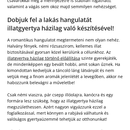
csavarokkal még a mennyezetre is stabilan fogatható,
valamint a vágás sem okoz majd semmilyen nehézséget.
Dobjuk fel a lakás hangulatát
illatgyertya házilag való készítésével!
A romantikus hangulatot megtermeteni nem olyan nehéz.
Halvány fények, némi rózsaszirom, kellemes illat
biztosításával gyorsan közel kerülünk a célunkhoz. Az
illatgyertya házilag történő előállítása
szinte gyerekjáték,
de mindenképpen egy bevált hobbi, amit sokan űznek. Ha
kimondottan kedveljük a táncoló láng látványát és nem
vetjük meg a finom aromák jelenlétét a levegőben, akkor ne
habozzunk belevágni a műveletbe!
Csak némi viaszra, pár csepp illóolajra, kanócra és egy
formára lesz szükség, hogy az illatgyertya házilag
megszülethessen. Azért nagyon vigyázzunk ezzel a
foglalkozással, mert könnyen a rabjává válhatunk és
valóságos gyertyaüzemmé tehetjük az otthonunkat!