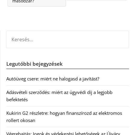
másodzár?
KERESÉS:
Legutóbbi bejegyzések
Autóüveg csere: miért ne halogasd a javítást?
Adásvételi szerződés: miért az ügyvédi díj a legjobb
befektetés
Kukirin G2 részletre: hogyan finanszírozd az elektromos
rollert okosan
Végrehajtás: Jogok és védekezési lehetőségek az Újváry