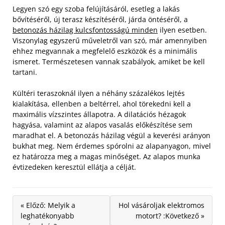
Legyen szó egy szoba felújításáról, esetleg a lakás
bővítéséről, új terasz készítéséről, járda öntéséről, a
betonozás házilag kulcsfontosságú minden
ilyen esetben.
Viszonylag egyszerű műveletről van szó, már amennyiben
ehhez megvannak a megfelelő eszközök és a minimális
ismeret. Természetesen vannak szabályok, amiket be kell
tartani.
Kültéri teraszoknál ilyen a néhány százalékos lejtés
kialakítása, ellenben a beltérrel, ahol törekedni kell a
maximális vízszintes állapotra. A dilatációs hézagok
hagyása, valamint az alapos vasalás előkészítése sem
maradhat el. A betonozás házilag végül a keverési arányon
bukhat meg. Nem érdemes spórolni az alapanyagon, mivel
ez határozza meg a magas minőséget. Az alapos munka
évtizedeken keresztül ellátja a célját.
« Előző: Melyik a
Hol vásároljak elektromos
leghatékonyabb
motort? :Következő »