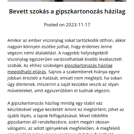
Bevett szokás a gipszkartonozás házilag
Posted on 2023-11-17
Amikor az ember viszonylag sokat tartózkodik otthon, akkor
nagyon könnyen eszébe juthat, hogy érdemes lenne
végezni némi átalakítást. A nagyobb helyiségekből
viszonylag egyszerűen varázsolhatóak kisebb leválasztott
szobák. Az ehhez szükséges
gipszkartonozás házilag
megoldható eljárás
. Sajnos a szakemberek hiánya egyre
jobban érezteti a hatását, emiatt nem meglepő, ha sokan
úgy döntenek, miszerint a saját kezükbe veszik az olyan
műveleteket, amit egyszerűbben el tudnak végezni.
A gipszkartonozás házilag mindig egy stabil váz
készítésével vegye kezdetét! Amint ez megtörtént, jöhet az
újabb lépés, a lapok felfogatásával. Mivel többféle
gipszkarton áll rendelkezésre, ezért megéri okosan
válogatni, az adott igényeknek megfelelően. A megfelelő