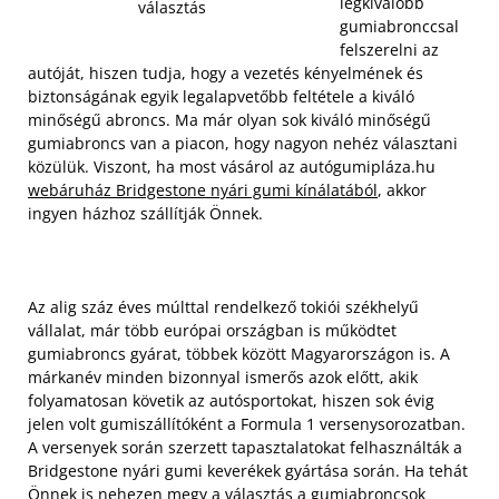
legkiválóbb
választás
gumiabronccsal
felszerelni az
autóját, hiszen tudja, hogy a vezetés kényelmének és
biztonságának egyik legalapvetőbb feltétele a kiváló
minőségű abroncs. Ma már olyan sok kiváló minőségű
gumiabroncs van a piacon, hogy nagyon nehéz választani
közülük. Viszont, ha most vásárol az autógumipláza.hu
webáruház Bridgestone nyári gumi kínálatából
, akkor
ingyen házhoz szállítják Önnek.
Az alig száz éves múlttal rendelkező tokiói székhelyű
vállalat, már több európai országban is működtet
gumiabroncs gyárat, többek között Magyarországon is. A
márkanév minden bizonnyal ismerős azok előtt, akik
folyamatosan követik az autósportokat, hiszen sok évig
jelen volt gumiszállítóként a Formula 1 versenysorozatban.
A versenyek során szerzett tapasztalatokat felhasználták a
Bridgestone nyári gumi keverékek gyártása során. Ha tehát
Önnek is nehezen megy a választás a gumiabroncsok