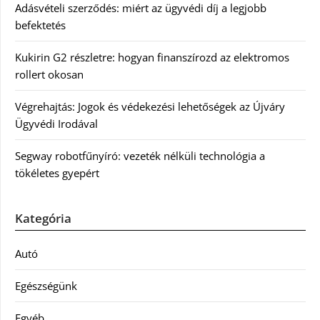
Adásvételi szerződés: miért az ügyvédi díj a legjobb
befektetés
Kukirin G2 részletre: hogyan finanszírozd az elektromos
rollert okosan
Végrehajtás: Jogok és védekezési lehetőségek az Újváry
Ügyvédi Irodával
Segway robotfűnyíró: vezeték nélküli technológia a
tökéletes gyepért
Kategória
Autó
Egészségünk
Egyéb