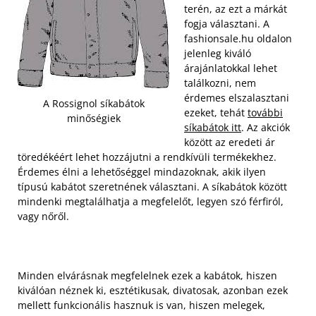
terén, az ezt a márkát
fogja választani. A
fashionsale.hu oldalon
jelenleg kiváló
árajánlatokkal lehet
találkozni, nem
érdemes elszalasztani
A Rossignol síkabátok
ezeket, tehát
további
minőségiek
síkabátok itt
. Az akciók
között az eredeti ár
töredékéért lehet hozzájutni a rendkívüli termékekhez.
Érdemes élni a lehetőséggel mindazoknak, akik ilyen
típusú kabátot szeretnének választani. A síkabátok között
mindenki megtalálhatja a megfelelőt, legyen szó férfiról,
vagy nőről.
Minden elvárásnak megfelelnek ezek a kabátok, hiszen
kiválóan néznek ki, esztétikusak, divatosak, azonban ezek
mellett funkcionális hasznuk is van, hiszen melegek,