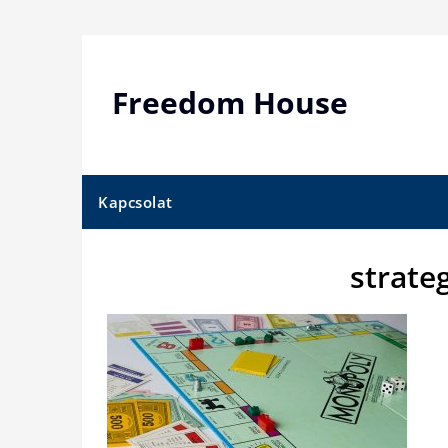
Skip
to
content
Freedom House
Kapcsolat
strate