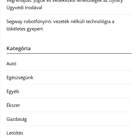
Végrehajtás: Jogok és védekezési lehetőségek az Újváry
Ügyvédi Irodával
Segway robotfűnyíró: vezeték nélküli technológia a
tökéletes gyepért
Kategória
Autó
Egészségünk
Egyéb
Ékszer
Gazdaság
Letöltés