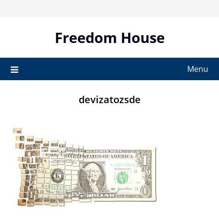
Skip
to
content
Freedom House
Menu
devizatozsde