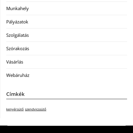
Munkahely
Pályázatok
Szolgálatás
Szórakozás
Vásárlás
Webáruház
Címkék
kenyérsütő
szendvicssütő