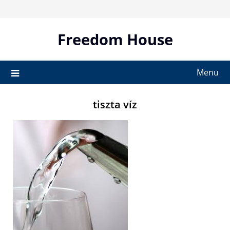
Skip
to
content
Freedom House
Menu
tiszta víz