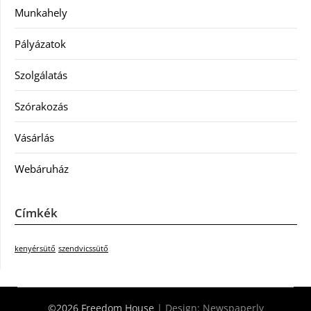
Munkahely
Pályázatok
Szolgálatás
Szórakozás
Vásárlás
Webáruház
Címkék
kenyérsütő
szendvicssütő
©2026 Freedom House
| Design:
Newspaperly