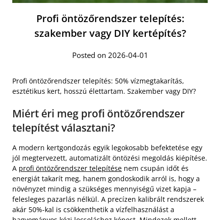
Profi öntözőrendszer telepítés:
szakember vagy DIY kertépítés?
Posted on 2026-04-01
Profi öntözőrendszer telepítés: 50% vízmegtakarítás,
esztétikus kert, hosszú élettartam. Szakember vagy DIY?
Miért éri meg profi öntözőrendszer
telepítést választani?
A modern kertgondozás egyik legokosabb befektetése egy
jól megtervezett, automatizált öntözési megoldás kiépítése.
A
profi öntözőrendszer telepítése
nem csupán időt és
energiát takarít meg, hanem gondoskodik arról is, hogy a
növényzet mindig a szükséges mennyiségű vizet kapja –
felesleges pazarlás nélkül. A precízen kalibrált rendszerek
akár 50%-kal is csökkenthetik a vízfelhasználást a
hagyományos kézi locsoláshoz képest. Mindezek mellett