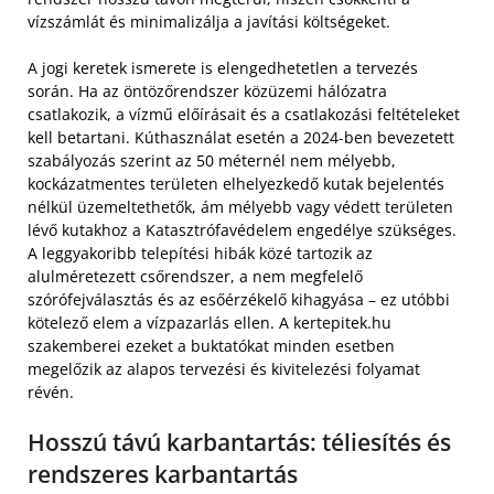
vízszámlát és minimalizálja a javítási költségeket.
A jogi keretek ismerete is elengedhetetlen a tervezés
során. Ha az öntözőrendszer közüzemi hálózatra
csatlakozik, a vízmű előírásait és a csatlakozási feltételeket
kell betartani. Kúthasználat esetén a 2024-ben bevezetett
szabályozás szerint az 50 méternél nem mélyebb,
kockázatmentes területen elhelyezkedő kutak bejelentés
nélkül üzemeltethetők, ám mélyebb vagy védett területen
lévő kutakhoz a Katasztrófavédelem engedélye szükséges.
A leggyakoribb telepítési hibák közé tartozik az
alulméretezett csőrendszer, a nem megfelelő
szórófejválasztás és az esőérzékelő kihagyása – ez utóbbi
kötelező elem a vízpazarlás ellen. A kertepitek.hu
szakemberei ezeket a buktatókat minden esetben
megelőzik az alapos tervezési és kivitelezési folyamat
révén.
Hosszú távú karbantartás: téliesítés és
rendszeres karbantartás