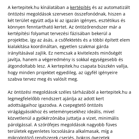
A kertepitek.hu kínálatában a
kertépítés
és az automatizált
öntözési megoldások szervesen összefonódnak, hiszen a
két terület együtt adja ki az igazán igényes, esztétikus és
könnyen fenntartható kertet. Az öntözőrendszer már a
kertépítési folyamat tervezési fázisában bekerül a
projektbe, így az ásás, a csőfektetés és a többi épített elem
kialakítása koordináltan, egyetlen szakmai gárda
irányításával zajlik. Ez nemcsak a kivitelezés minőségét
javítja, hanem a végeredmény is sokkal egységesebb és
átgondoltabb lesz. A kertepitek.hu csapata büszkén vallja,
hogy minden projektet egyedileg, az ügyfél igényeire
szabva tervez meg és valósít meg.
Az öntözési megoldások széles tárházából a kertepitek.hu a
legmegfelelőbb rendszert ajánlja az adott kert
adottságaihoz igazodva. A csepegtető öntözés
virágágyásokhoz és veteményesekhez ideális, mivel
közvetlenül a gyökérzónába juttatja a vizet, minimális
párolgással. A szórófejes megoldások nagyobb füves
területek egyenletes locsolására alkalmasak, míg a
mikroöntöző rendszerek cserjés, bokros övezetek