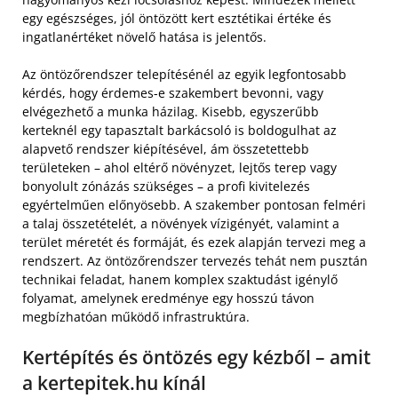
egy egészséges, jól öntözött kert esztétikai értéke és
ingatlanértéket növelő hatása is jelentős.
Az öntözőrendszer telepítésénél az egyik legfontosabb
kérdés, hogy érdemes-e szakembert bevonni, vagy
elvégezhető a munka házilag. Kisebb, egyszerűbb
kerteknél egy tapasztalt barkácsoló is boldogulhat az
alapvető rendszer kiépítésével, ám összetettebb
területeken – ahol eltérő növényzet, lejtős terep vagy
bonyolult zónázás szükséges – a profi kivitelezés
egyértelműen előnyösebb. A szakember pontosan felméri
a talaj összetételét, a növények vízigényét, valamint a
terület méretét és formáját, és ezek alapján tervezi meg a
rendszert. Az öntözőrendszer tervezés tehát nem pusztán
technikai feladat, hanem komplex szaktudást igénylő
folyamat, amelynek eredménye egy hosszú távon
megbízhatóan működő infrastruktúra.
Kertépítés és öntözés egy kézből – amit
a kertepitek.hu kínál