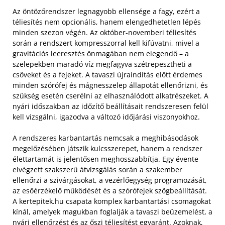
Az öntözőrendszer legnagyobb ellensége a fagy, ezért a
téliesítés nem opcionális, hanem elengedhetetlen lépés
minden szezon végén. Az október-novemberi téliesítés
során a rendszert kompresszorral kell kifúvatni, mivel a
gravitációs leeresztés önmagában nem elegendő – a
szelepekben maradó víz megfagyva szétrepesztheti a
csöveket és a fejeket. A tavaszi újraindítás előtt érdemes
minden szórófej és mágnesszelep állapotát ellenőrizni, és
szükség esetén cserélni az elhasználódott alkatrészeket. A
nyári időszakban az időzítő beállításait rendszeresen felül
kell vizsgálni, igazodva a változó időjárási viszonyokhoz.
A rendszeres karbantartás nemcsak a meghibásodások
megelőzésében játszik kulcsszerepet, hanem a rendszer
élettartamát is jelentősen meghosszabbítja. Egy évente
elvégzett szakszerű átvizsgálás során a szakember
ellenőrzi a szivárgásokat, a vezérlőegység programozását,
az esőérzékelő működését és a szórófejek szögbeállítását.
A kertepitek.hu csapata komplex karbantartási csomagokat
kínál, amelyek magukban foglalják a tavaszi beüzemelést, a
nyári ellenőrzést és az őszi téliesítést egyaránt. Azoknak,