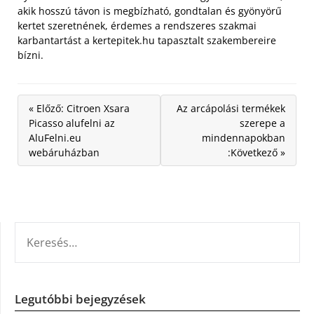
akik hosszú távon is megbízható, gondtalan és gyönyörű
kertet szeretnének, érdemes a rendszeres szakmai
karbantartást a kertepitek.hu tapasztalt szakembereire
bízni.
« Előző: Citroen Xsara
Az arcápolási termékek
Picasso alufelni az
szerepe a
AluFelni.eu
mindennapokban
webáruházban
:Következő »
KERESÉS:
Legutóbbi bejegyzések