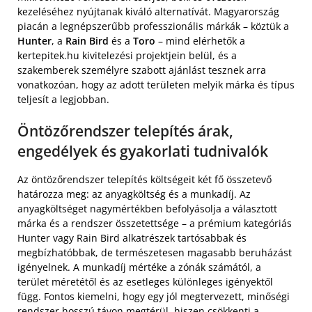
kezeléséhez nyújtanak kiváló alternatívát. Magyarország
piacán a legnépszerűbb professzionális márkák – köztük a
Hunter
, a
Rain Bird
és a
Toro
– mind elérhetők a
kertepitek.hu kivitelezési projektjein belül, és a
szakemberek személyre szabott ajánlást tesznek arra
vonatkozóan, hogy az adott területen melyik márka és típus
teljesít a legjobban.
Öntözőrendszer telepítés árak,
engedélyek és gyakorlati tudnivalók
Az öntözőrendszer telepítés költségeit két fő összetevő
határozza meg: az anyagköltség és a munkadíj. Az
anyagköltséget nagymértékben befolyásolja a választott
márka és a rendszer összetettsége – a prémium kategóriás
Hunter vagy Rain Bird alkatrészek tartósabbak és
megbízhatóbbak, de természetesen magasabb beruházást
igényelnek. A munkadíj mértéke a zónák számától, a
terület méretétől és az esetleges különleges igényektől
függ. Fontos kiemelni, hogy egy jól megtervezett, minőségi
rendszer hosszú távon megtérül, hiszen csökkenti a