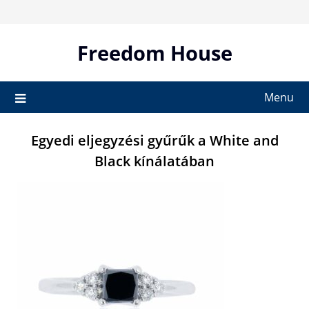
Skip
to
content
Freedom House
Menu
Egyedi eljegyzési gyűrűk a White and
Black kínálatában