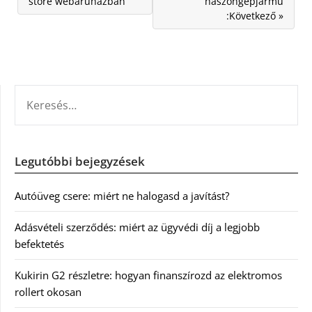
store webáruházban
haszongépjármű
:Következő »
KERESÉS:
Legutóbbi bejegyzések
Autóüveg csere: miért ne halogasd a javítást?
Adásvételi szerződés: miért az ügyvédi díj a legjobb
befektetés
Kukirin G2 részletre: hogyan finanszírozd az elektromos
rollert okosan