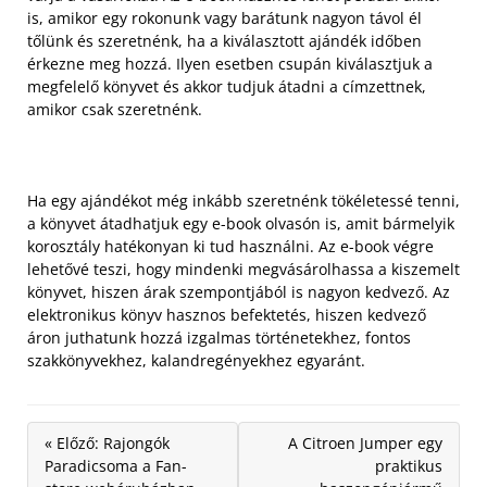
is, amikor egy rokonunk vagy barátunk nagyon távol él
tőlünk és szeretnénk, ha a kiválasztott ajándék időben
érkezne meg hozzá. Ilyen esetben csupán kiválasztjuk a
megfelelő könyvet és akkor tudjuk átadni a címzettnek,
amikor csak szeretnénk.
Ha egy ajándékot még inkább szeretnénk tökéletessé tenni,
a könyvet átadhatjuk egy e-book olvasón is, amit bármelyik
korosztály hatékonyan ki tud használni. Az e-book végre
lehetővé teszi, hogy mindenki megvásárolhassa a kiszemelt
könyvet, hiszen árak szempontjából is nagyon kedvező. Az
elektronikus könyv hasznos befektetés, hiszen kedvező
áron juthatunk hozzá izgalmas történetekhez, fontos
szakkönyvekhez, kalandregényekhez egyaránt.
« Előző: Rajongók
A Citroen Jumper egy
Paradicsoma a Fan-
praktikus