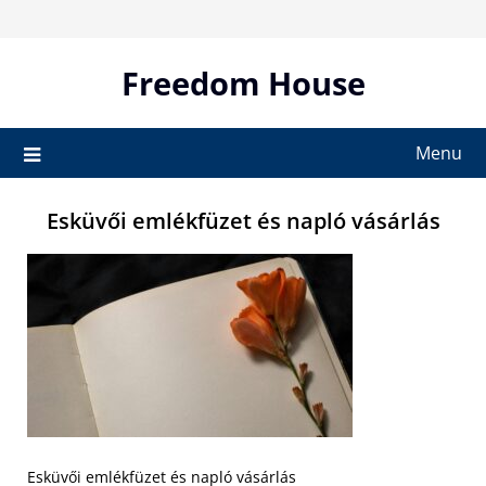
Skip
to
content
Freedom House
Menu
Esküvői emlékfüzet és napló vásárlás
Esküvői emlékfüzet és napló vásárlás