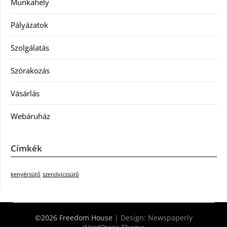
Munkahely
Pályázatok
Szolgálatás
Szórakozás
Vásárlás
Webáruház
Címkék
kenyérsütő
szendvicssütő
©2026 Freedom House
| Design:
Newspaperly