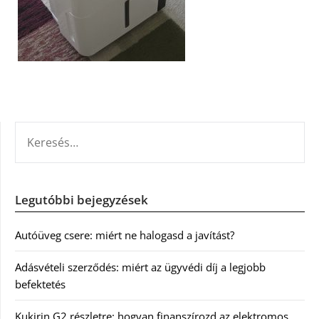
KERESÉS:
Legutóbbi bejegyzések
Autóüveg csere: miért ne halogasd a javítást?
Adásvételi szerződés: miért az ügyvédi díj a legjobb
befektetés
Kukirin G2 részletre: hogyan finanszírozd az elektromos