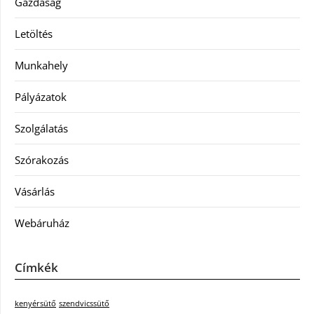
Gazdaság
Letöltés
Munkahely
Pályázatok
Szolgálatás
Szórakozás
Vásárlás
Webáruház
Címkék
kenyérsütő
szendvicssütő