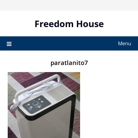
Skip
to
content
Freedom House
Menu
paratlanito7