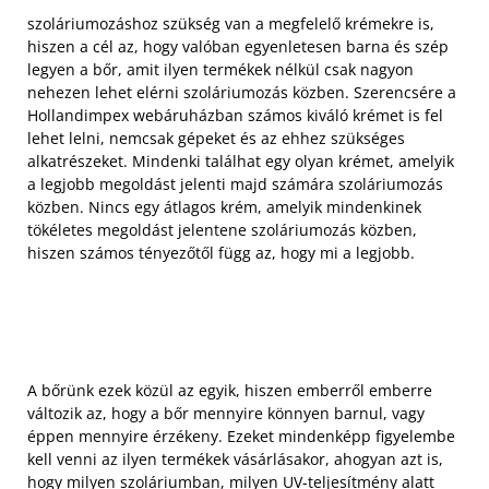
szoláriumozáshoz szükség van a megfelelő krémekre is,
hiszen a cél az, hogy valóban egyenletesen barna és szép
legyen a bőr, amit ilyen termékek nélkül csak nagyon
nehezen lehet elérni szoláriumozás közben. Szerencsére a
Hollandimpex webáruházban számos kiváló krémet is fel
lehet lelni, nemcsak gépeket és az ehhez szükséges
alkatrészeket. Mindenki találhat egy olyan krémet, amelyik
a legjobb megoldást jelenti majd számára szoláriumozás
közben. Nincs egy átlagos krém, amelyik mindenkinek
tökéletes megoldást jelentene szoláriumozás közben,
hiszen számos tényezőtől függ az, hogy mi a legjobb.
A bőrünk ezek közül az egyik, hiszen emberről emberre
változik az, hogy a bőr mennyire könnyen barnul, vagy
éppen mennyire érzékeny. Ezeket mindenképp figyelembe
kell venni az ilyen termékek vásárlásakor, ahogyan azt is,
hogy milyen szoláriumban, milyen UV-teljesítmény alatt