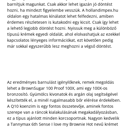
barnítjuk magunkat. Csak akkor lehet igazán jó döntést
hozni, ha mindezt figyelembe vesszük. A hollandimpex.hu
oldalon egy hatalmas kínálatot lehet felfedezni, amiben
érdemes részletesen is kutakodni egy kicsit. Csak így lehet
a lehető legjobb döntést hozni. Nyissuk meg a különböző
típusú krémek egyedi oldalát, ahol elolvashatjuk az ezekkel
kapcsolatos lényeges információkat, ezt követően pedig
már sokkal egyszerűbb lesz meghozni a végső döntést.
Az eredményes barnulást igénylőknek, remek megoldás
lehet a BrownSugar 100 Proof 100X, ami egy 100X-os
bronzosító. Gyümölcs kivonatok és argán olaj segítségével
készítették el, a minél rugalmasabb bőr elérése érdekében.
A Q10 koenzim is egy fontos összetevője, aminek fontos
szerepe van a ráncok kialakulásának megakadályozásban,
ez a típus ajánlott minden korcsoportnak. Nagyon kedvelik
a Tannymax 6th Sense I love my Brownie Hot nevű krémet