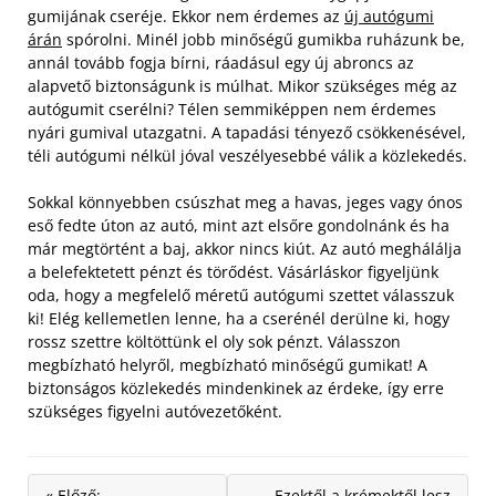
gumijának cseréje. Ekkor nem érdemes az
új autógumi
árán
spórolni. Minél jobb minőségű gumikba ruházunk be,
annál tovább fogja bírni, ráadásul egy új abroncs az
alapvető biztonságunk is múlhat. Mikor szükséges még az
autógumit cserélni? Télen semmiképpen nem érdemes
nyári gumival utazgatni. A tapadási tényező csökkenésével,
téli autógumi nélkül jóval veszélyesebbé válik a közlekedés.
Sokkal könnyebben csúszhat meg a havas, jeges vagy ónos
eső fedte úton az autó, mint azt elsőre gondolnánk és ha
már megtörtént a baj, akkor nincs kiút. Az autó meghálálja
a belefektetett pénzt és törődést. Vásárláskor figyeljünk
oda, hogy a megfelelő méretű autógumi szettet válasszuk
ki! Elég kellemetlen lenne, ha a cserénél derülne ki, hogy
rossz szettre költöttünk el oly sok pénzt. Válasszon
megbízható helyről, megbízható minőségű gumikat! A
biztonságos közlekedés mindenkinek az érdeke, így erre
szükséges figyelni autóvezetőként.
« Előző:
Ezektől a krémektől lesz