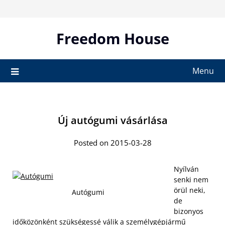
Skip
to
content
Freedom House
Menu
Új autógumi vásárlása
Posted on 2015-03-28
Nyílván
senki nem
örül neki,
Autógumi
de
bizonyos
időközönként szükségessé válik a személygépjármű