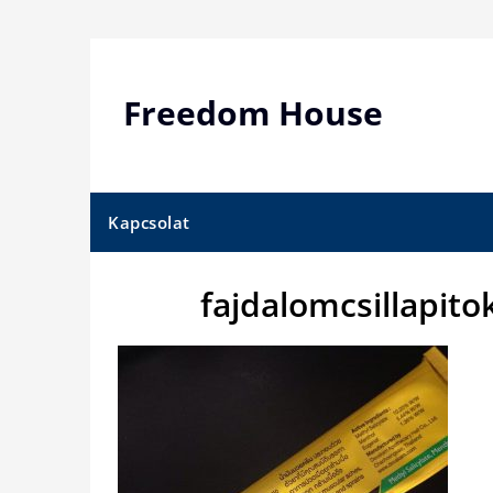
Skip
to
content
Freedom House
Kapcsolat
fajdalomcsillapit