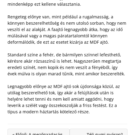
mindenképp ezt kellene választania.
Rengeteg előnye van, mint például a rugalmasság, a
könnyen beszerelhetőség és nem utolsó sorban, hogy nem
veszíti el az alakját. A faajtó legnagyobb átka, hogy az idő
múlásával vagy a magas páratartalomtól könnyen
deformálódik, de ezt az esetet kizárja az MDF ajtó.
Standard színe a fehér, de bármilyen színnel lefesthető,
kérésre akár rózsaszínű is lehet. Nagyszerűen megtartja
eredeti színét, nem kopik és nem veszít a fényéből, így
évek múlva is olyan marad tűnik, mint amikor beszerelték.
Legnagyobb előnye az MDF ajtó sok újdonsága közül, az
utólag beszerelhető tok, így akár a felújítások után is
helyére lehet tenni és nem kell amiatt aggódni, hogy
leverik a szélét vagy összekoszolják a friss festést. Ez a
típus a modern háztartás kötelező része.
« Előző: A mezőgazdaság
Téli gumi nyáron?