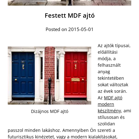
Festett MDF ajtó
Posted on 2015-05-01
Az ajtók típusai,
előállítási
módja, a
felhasznált
anyag
tekintetében
sokat változtak
az évek során.
Az
MDF ajtó
modern
készítmény
, ami
Dizájnos MDF ajtó
stílusosan és
szolidan
passzol minden lakáshoz. Amennyiben Ön szereti a
futurisztikus kinézetet, vagy a modern kialakításokat,