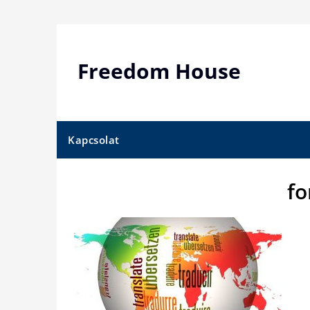
Skip
to
content
Freedom House
Kapcsolat
fo