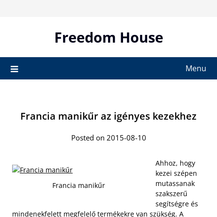
Skip
to
content
Freedom House
Menu
Francia manikűr az igényes kezekhez
Posted on 2015-08-10
Ahhoz, hogy
kezei szépen
mutassanak
Francia manikűr
szakszerű
segítségre és
mindenekfelett megfelelő termékekre van szükség.
A