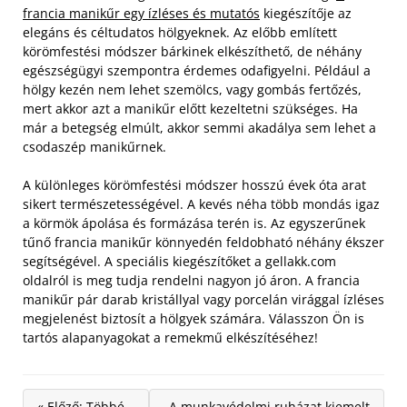
francia manikűr egy ízléses és mutatós
kiegészítője az
elegáns és céltudatos hölgyeknek. Az előbb említett
körömfestési módszer bárkinek elkészíthető, de néhány
egészségügyi szempontra érdemes odafigyelni. Például a
hölgy kezén nem lehet szemölcs, vagy gombás fertőzés,
mert akkor azt a manikűr előtt kezeltetni szükséges. Ha
már a betegség elmúlt, akkor semmi akadálya sem lehet a
csodaszép manikűrnek.
A különleges körömfestési módszer hosszú évek óta arat
sikert természetességével. A kevés néha több mondás igaz
a körmök ápolása és formázása terén is. Az egyszerűnek
tűnő francia manikűr könnyedén feldobható néhány ékszer
segítségével. A speciális kiegészítőket a gellakk.com
oldalról is meg tudja rendelni nagyon jó áron. A francia
manikűr pár darab kristállyal vagy porcelán virággal ízléses
megjelenést biztosít a hölgyek számára. Válasszon Ön is
tartós alapanyagokat a remekmű elkészítéséhez!
« Előző: Többé
A munkavédelmi ruházat kiemelt