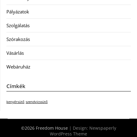
Pályázatok
Szolgálatás
Szórakozás
Vásárlás
Webáruház
Címkék
kenyérsütő
szendvicssütő
©2026 Freedom House
| Design:
Newspaperly
WordPress Theme