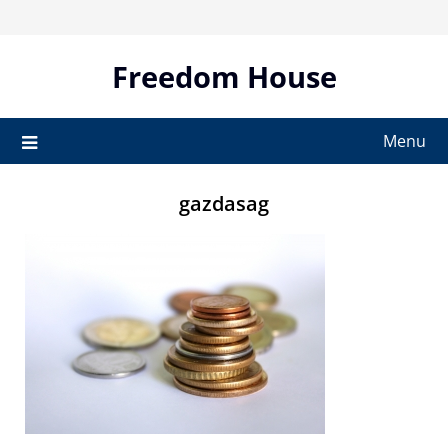
Skip
to
content
Freedom House
Menu
gazdasag