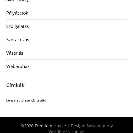
Pályázatok
Szolgálatás
Szórakozás
Vásárlás
Webáruház
Címkék
kenyérsütő
szendvicssütő
©2026 Freedom House
| Design:
Newspaperly
WordPress Theme