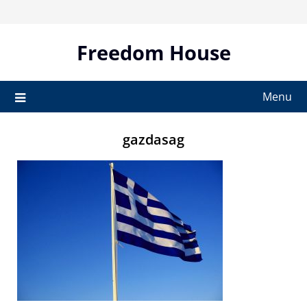
Skip
to
content
Freedom House
Menu
gazdasag