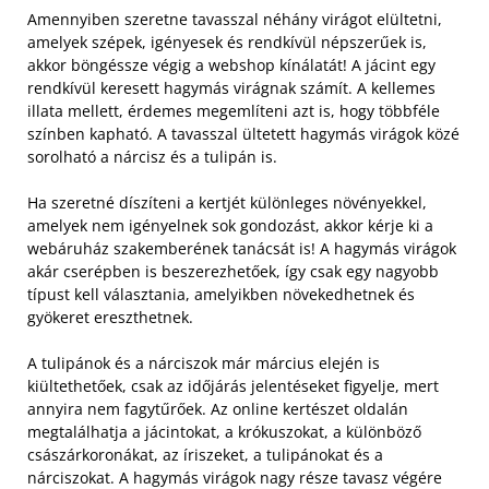
Amennyiben szeretne tavasszal néhány virágot elültetni,
amelyek szépek, igényesek és rendkívül népszerűek is,
akkor böngéssze végig a webshop kínálatát! A jácint egy
rendkívül keresett hagymás virágnak számít. A kellemes
illata mellett, érdemes megemlíteni azt is, hogy többféle
színben kapható. A tavasszal ültetett hagymás virágok közé
sorolható a nárcisz és a tulipán is.
Ha szeretné díszíteni a kertjét különleges növényekkel,
amelyek nem igényelnek sok gondozást, akkor kérje ki a
webáruház szakemberének tanácsát is! A hagymás virágok
akár cserépben is beszerezhetőek, így csak egy nagyobb
típust kell választania, amelyikben növekedhetnek és
gyökeret ereszthetnek.
A tulipánok és a nárciszok már március elején is
kiültethetőek, csak az időjárás jelentéseket figyelje, mert
annyira nem fagytűrőek. Az online kertészet oldalán
megtalálhatja a jácintokat, a krókuszokat, a különböző
császárkoronákat, az íriszeket, a tulipánokat és a
nárciszokat. A hagymás virágok nagy része tavasz végére