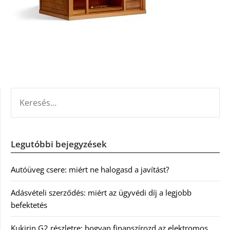
KERESÉS:
Legutóbbi bejegyzések
Autóüveg csere: miért ne halogasd a javítást?
Adásvételi szerződés: miért az ügyvédi díj a legjobb
befektetés
Kukirin G2 részletre: hogyan finanszírozd az elektromos