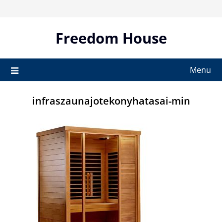
Skip
to
content
Freedom House
Menu
infraszaunajotekonyhatasai-min