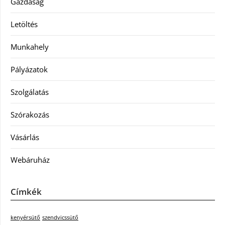
Gazdaság
Letöltés
Munkahely
Pályázatok
Szolgálatás
Szórakozás
Vásárlás
Webáruház
Címkék
kenyérsütő
szendvicssütő