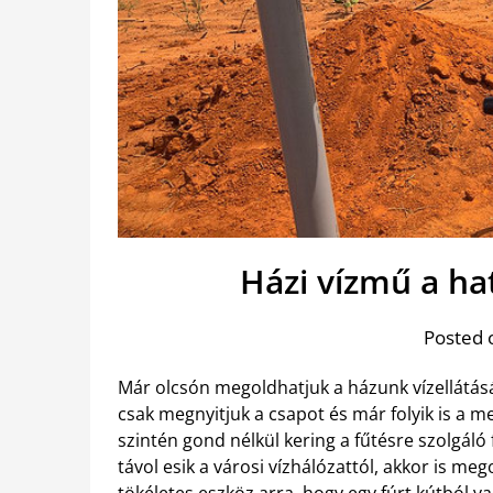
Házi vízmű a ha
Posted 
Már olcsón megoldhatjuk a házunk vízellátás
csak megnyitjuk a csapot és már folyik is a me
szintén gond nélkül kering a fűtésre szolgáló
távol esik a városi vízhálózattól, akkor is me
tökéletes eszköz
arra, hogy egy fúrt kútból va