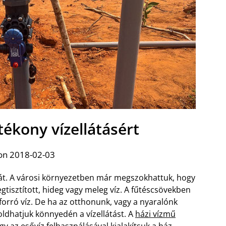
tékony vízellátásért
on 2018-02-03
át. A városi környezetben már megszokhattuk, hogy
gtisztított, hideg vagy meleg víz. A fűtéscsövekben
 forró víz. De ha az otthonunk, vagy a nyaralónk
goldhatjuk könnyedén a vízellátást. A
házi vízmű
gy az esővíz felhasználásával kialakítsuk a ház