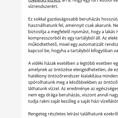
vízrendszerért.
Ez sokkal gazdaságosabb beruházás hosszútáv
használhatunk fel, amennyit csak akarunk. Ne
biztosítja a megfelelő nyomást, hogy a lakás m
kompresszorból és egy tartályból áll. Az el
működtethető, mivel egy automatizált rendsze
kapcsol be, hogyha a tartályból kifogyóban va
A vidéki házak esetében a legtöbb esetben eg
amelynek az öntözése elengedhetetlen, de ez
hatékony öntözőrendszer kialakítása minden 
spórolhatunk meg a későbbiekben az öntöző
láthatunk vízzel. Az eredménye az egészsége
nem egy drága beruházás, viszont annál nagy
tudja rakni saját kezűleg a saját házi vízellát
Rengeteg részletes leírást találhatunk ezekr