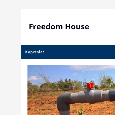
Skip
to
content
Freedom House
Kapcsolat