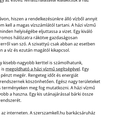
on, hiszen a rendelkezésünkre álló vízből annyit
m kell a magas vízszámlától tartani. A házi vízmű
inden helyiségébe eljuttassa a vizet. Egy kiváló
ektromos hálózatra rákötve gazdaságosan
rről van szó. A szivattyú csak abban az esetben
n a víz és ezután magától kikapcsol.
y kisebb-nagyobb kerttel is számolhatunk,
 is
megoldható a házi vízmű segítségével
. Egy
pénzt megér. Rengeteg időt és energiát
rendszernek köszönhetően. Egész nagy területeket
s terményeken meg fog mutatkozni. A házi vízmű
obb a haszna. Egy kis utánajárással bárki össze
órendszerét.
ől az interneten. A szerszamkell.hu barkácsáruház