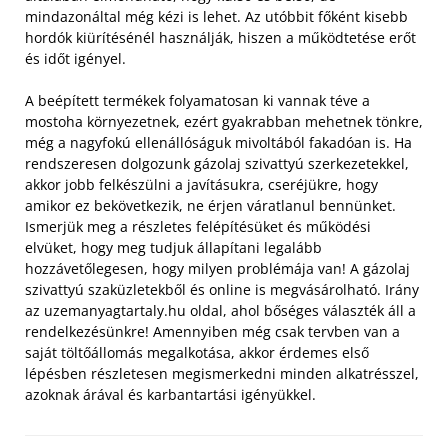
mindazonáltal még kézi is lehet. Az utóbbit főként kisebb
hordók kiürítésénél használják, hiszen a működtetése erőt
és időt igényel.
A beépített termékek folyamatosan ki vannak téve a
mostoha környezetnek, ezért gyakrabban mehetnek tönkre,
még a nagyfokú ellenállóságuk mivoltából fakadóan is. Ha
rendszeresen dolgozunk gázolaj szivattyú szerkezetekkel,
akkor jobb felkészülni a javításukra, cseréjükre, hogy
amikor ez bekövetkezik, ne érjen váratlanul bennünket.
Ismerjük meg a részletes felépítésüket és működési
elvüket, hogy meg tudjuk állapítani legalább
hozzávetőlegesen, hogy milyen problémája van! A gázolaj
szivattyú szaküzletekből és online is megvásárolható. Irány
az uzemanyagtartaly.hu oldal, ahol bőséges választék áll a
rendelkezésünkre! Amennyiben még csak tervben van a
saját töltőállomás megalkotása, akkor érdemes első
lépésben részletesen megismerkedni minden alkatrésszel,
azoknak árával és karbantartási igényükkel.