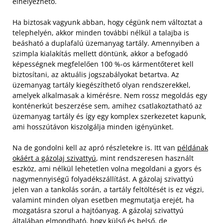
elhelyezhető.
Ha biztosak vagyunk abban, hogy cégünk nem változtat a
telephelyén, akkor minden további nélkül a talajba is
beásható a duplafalú üzemanyag tartály. Amennyiben a
szimpla kialakítás mellett döntünk, akkor a befogadó
képességnek megfelelően 100 %-os kármentőteret kell
biztosítani, az aktuális jogszabályokat betartva. Az
üzemanyag tartály kiegészíthető olyan rendszerekkel,
amelyek alkalmasak a kimérésre. Nem rossz megoldás egy
konténerkút beszerzése sem, amihez csatlakoztatható az
üzemanyag tartály és így egy komplex szerkezetet kapunk,
ami hosszútávon kiszolgálja minden igényünket.
Na de gondolni kell az apró részletekre is. Itt van
példának
okáért a gázolaj szivattyú
, mint rendszeresen használt
eszköz, ami nélkül lehetetlen volna megoldani a gyors és
nagymennyiségű folyadékszállítást. A gázolaj szivattyú
jelen van a tankolás során, a tartály feltöltését is ez végzi,
valamint minden olyan esetben megmutatja erejét, ha
mozgatásra szorul a hajtóanyag. A gázolaj szivattyú
általában elmondható, hogy külső és belső, de