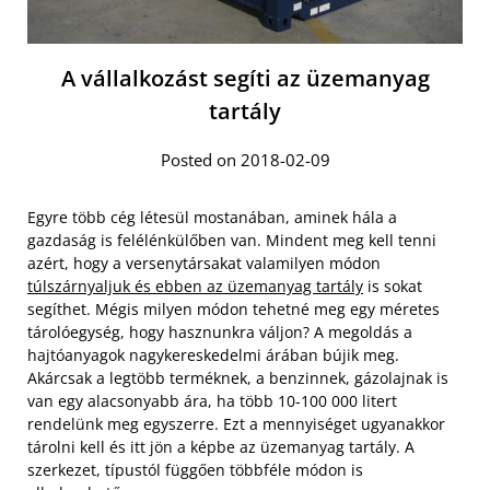
A vállalkozást segíti az üzemanyag
tartály
Posted on 2018-02-09
Egyre több cég létesül mostanában, aminek hála a
gazdaság is felélénkülőben van. Mindent meg kell tenni
azért, hogy a versenytársakat valamilyen módon
túlszárnyaljuk és ebben az üzemanyag tartály
is sokat
segíthet. Mégis milyen módon tehetné meg egy méretes
tárolóegység, hogy hasznunkra váljon? A megoldás a
hajtóanyagok nagykereskedelmi árában bújik meg.
Akárcsak a legtöbb terméknek, a benzinnek, gázolajnak is
van egy alacsonyabb ára, ha több 10-100 000 litert
rendelünk meg egyszerre. Ezt a mennyiséget ugyanakkor
tárolni kell és itt jön a képbe az üzemanyag tartály. A
szerkezet, típustól függően többféle módon is