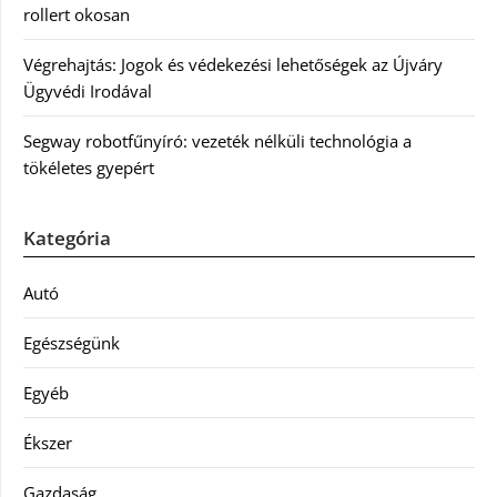
rollert okosan
Végrehajtás: Jogok és védekezési lehetőségek az Újváry
Ügyvédi Irodával
Segway robotfűnyíró: vezeték nélküli technológia a
tökéletes gyepért
Kategória
Autó
Egészségünk
Egyéb
Ékszer
Gazdaság