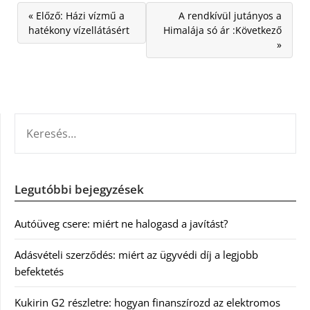
« Előző: Házi vízmű a
A rendkívül jutányos a
hatékony vízellátásért
Himalája só ár :Következő
»
KERESÉS:
Legutóbbi bejegyzések
Autóüveg csere: miért ne halogasd a javítást?
Adásvételi szerződés: miért az ügyvédi díj a legjobb
befektetés
Kukirin G2 részletre: hogyan finanszírozd az elektromos