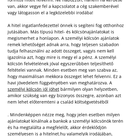
van, akkor vegye fel a kapcsolatot a cég szakemberével
vagy látogasson el a legközelebbi irodába!
A hitel ingatlanfedezettel önnek is segíteni fog otthonhoz
jutásában. Más típusú hitel- és kölcsönajánlatokat is
megismerhet a honlapon. A személyi kölcsön ajánlatok
remek lehetőséget adnak arra, hogy teljesen szabadon
tudja felhasználni az adott összeget, vagyis nem kell
igazolnia azt, hogy mire is megy el a pénz. A személyi
kölcsön felvételének jóval egyszerűbben teljesíthető
feltételei vannak. Minden esetben meg van szabva az,
hogy maximálisan mekkora összeget lehet felvenni. Ez a
havi jövedelem függvényében van meghatározva. A
személyi kölcsön jól jöhet
bármilyen olyan helyzetben,
amikor szükség van egy bizonyos összegre, azonban azt
nem lehet előteremteni a család költségvetéséből
. Mindenképpen nézze meg, hogy jelen esetben milyen
ajánlatokat kínálnak a bankok a személyi kölcsönök terén
és ha megtalálta a megfelelőt, akkor érdeklődjön
személyesen is a hitelnet.hu valamelyik irodájában,