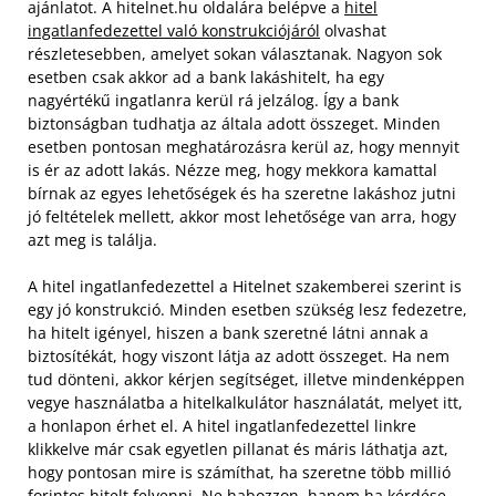
ajánlatot. A hitelnet.hu oldalára belépve a
hitel
ingatlanfedezettel való konstrukciójáról
olvashat
részletesebben, amelyet sokan választanak. Nagyon sok
esetben csak akkor ad a bank lakáshitelt, ha egy
nagyértékű ingatlanra kerül rá jelzálog. Így a bank
biztonságban tudhatja az általa adott összeget. Minden
esetben pontosan meghatározásra kerül az, hogy mennyit
is ér az adott lakás. Nézze meg, hogy mekkora kamattal
bírnak az egyes lehetőségek és ha szeretne lakáshoz jutni
jó feltételek mellett, akkor most lehetősége van arra, hogy
azt meg is találja.
A hitel ingatlanfedezettel a Hitelnet szakemberei szerint is
egy jó konstrukció. Minden esetben szükség lesz fedezetre,
ha hitelt igényel, hiszen a bank szeretné látni annak a
biztosítékát, hogy viszont látja az adott összeget. Ha nem
tud dönteni, akkor kérjen segítséget, illetve mindenképpen
vegye használatba a hitelkalkulátor használatát, melyet itt,
a honlapon érhet el. A hitel ingatlanfedezettel linkre
klikkelve már csak egyetlen pillanat és máris láthatja azt,
hogy pontosan mire is számíthat, ha szeretne több millió
forintos hitelt felvenni. Ne habozzon, hanem ha kérdése