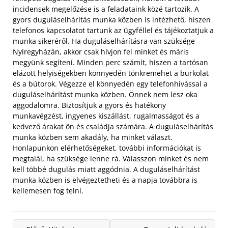
incidensek megelőzése is a feladataink közé tartozik. A
gyors duguláselhárítás munka közben is intézhető, hiszen
telefonos kapcsolatot tartunk az ügyféllel és tájékoztatjuk a
munka sikeréről. Ha duguláselhárításra van szüksége
Nyíregyházán, akkor csak hívjon fel minket és máris
megyünk segíteni. Minden perc számít, hiszen a tartósan
elázott helyiségekben könnyedén tönkremehet a burkolat
és a bútorok. Végezze el könnyedén egy telefonhívással a
duguláselhárítást munka közben. Önnek nem lesz oka
aggodalomra. Biztosítjuk a gyors és hatékony
munkavégzést, ingyenes kiszállást, rugalmasságot és a
kedvező árakat ön és családja számára. A duguláselhárítás
munka közben sem akadály, ha minket választ.
Honlapunkon elérhetőségeket, további információkat is
megtalál, ha szüksége lenne rá. Válasszon minket és nem
kell többé dugulás miatt aggódnia. A duguláselhárítást
munka közben is elvégeztetheti és a napja továbbra is
kellemesen fog telni.