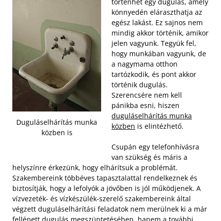
történhet egy dugulás, amely
könnyedén eláraszthatja az
egész lakást. Ez sajnos nem
mindig akkor történik, amikor
jelen vagyunk. Tegyük fel,
hogy munkában vagyunk, de
a nagymama otthon
tartózkodik, és pont akkor
történik dugulás.
Szerencsére nem kell
pánikba esni, hiszen
duguláselhárítás munka
Duguláselhárítás munka
közben
is elintézhető.
közben is
Csupán egy telefonhívásra
van szükség és máris a
helyszínre érkezünk, hogy elhárítsuk a problémát.
Szakembereink többéves tapasztalattal rendelkeznek és
biztosítják, hogy a lefolyók a jövőben is jól működjenek. A
vízvezeték- és vízkészülék-szerelő szakembereink által
végzett duguláselhárítási feladatok nem merülnek ki a már
fellépett dugulás megszüntetésében, hanem a további