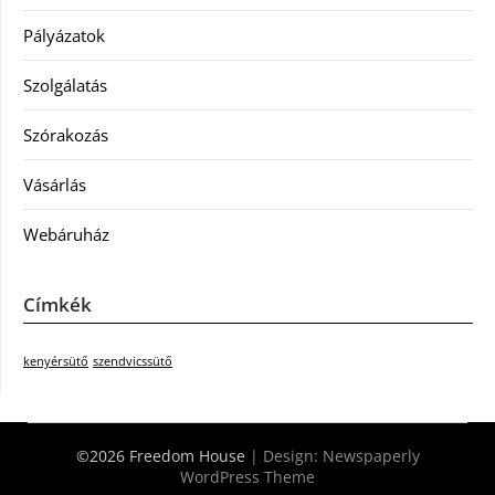
Pályázatok
Szolgálatás
Szórakozás
Vásárlás
Webáruház
Címkék
kenyérsütő
szendvicssütő
©2026 Freedom House
| Design:
Newspaperly
WordPress Theme