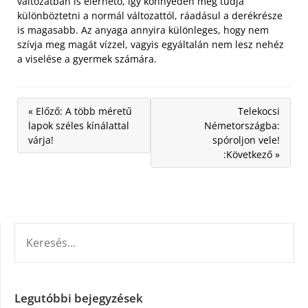
változatban is elérhető, így könnyedén meg tudja
különböztetni a normál változattól, ráadásul a derékrésze
is magasabb. Az anyaga annyira különleges, hogy nem
szívja meg magát vízzel, vagyis egyáltalán nem lesz nehéz
a viselése a gyermek számára.
« Előző: A több méretű
Telekocsi
lapok széles kínálattal
Németországba:
várja!
spóroljon vele!
:Következő »
KERESÉS:
Legutóbbi bejegyzések