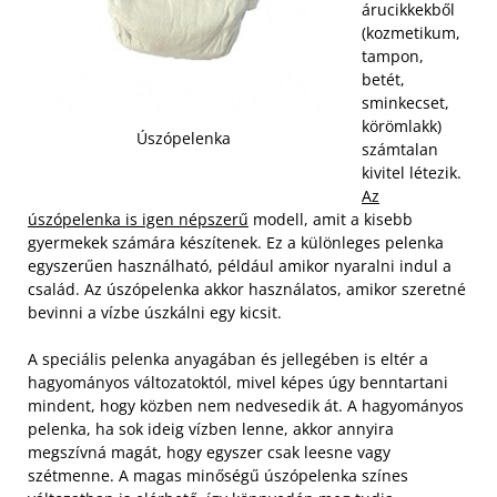
árucikkekből
(kozmetikum,
tampon,
betét,
sminkecset,
körömlakk)
Úszópelenka
számtalan
kivitel létezik.
Az
úszópelenka is igen népszerű
modell, amit a kisebb
gyermekek számára készítenek. Ez a különleges pelenka
egyszerűen használható, például amikor nyaralni indul a
család. Az úszópelenka akkor használatos, amikor szeretné
bevinni a vízbe úszkálni egy kicsit.
A speciális pelenka anyagában és jellegében is eltér a
hagyományos változatoktól, mivel képes úgy benntartani
mindent, hogy közben nem nedvesedik át. A hagyományos
pelenka, ha sok ideig vízben lenne, akkor annyira
megszívná magát, hogy egyszer csak leesne vagy
szétmenne. A magas minőségű úszópelenka színes