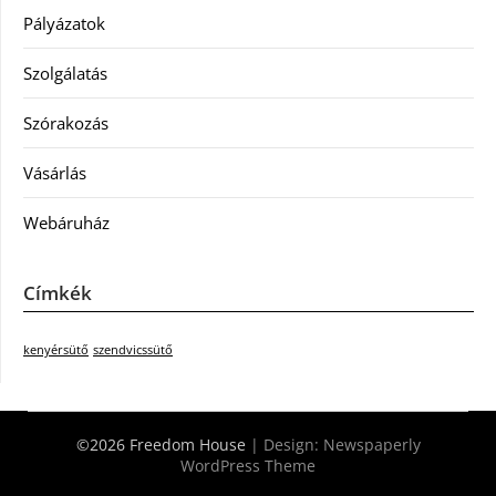
Pályázatok
Szolgálatás
Szórakozás
Vásárlás
Webáruház
Címkék
kenyérsütő
szendvicssütő
©2026 Freedom House
| Design:
Newspaperly
WordPress Theme