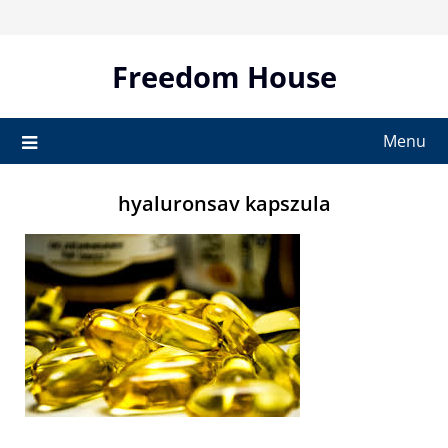
Skip
to
content
Freedom House
Menu
hyaluronsav kapszula